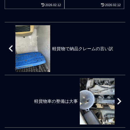
資金と僅かな設備で信用も
請け、ひ孫請けなど、元請
物ドライバーで同時に複数
バーに請負で斡旋してマー
2026.02.12
2026.02.12
ない経営や事業運営の場合
けや利用運送の配送会社な
の連絡や指図や命令に対処
ジンをとる会社があります
は人材が人財となってしま
どの中間搾取業者が、実際
できないマルチタスクが苦
が、そのドライバーに対し
うと経営の一歩先で人材リ
の配達現場で頑張る軽貨物
手な人間は、荷主様や取引
て仕事で使う軽貨物車のメ
スクを抱えることになる。
ドライバーから、管理費な
先や周囲から業務上の信用
ンテナンス方法までフォロ
意味の出ない人材は要らな
どの名目や委託費など、順
度は致命的である。業務委
ーして教えてくれるレベル
い。 任せる範囲 頼る範囲
次ピンハネする構図です。
託の軽貨物ドライバーで必
の真面目な会社はほぼあり
我々のような業務請負で働
巷で走る黒ナンバーの軽貨
須と言える能力が「報連相
ません。ここ最近、軽貨物
く軽貨物ドライバーは忙し
物車の多くが、その会社の
からのマルチタスク」であ
の配送仕事を動画で無闇に
軽貨物で納品クレームの言い訳
さを求めているので時間を
社員ではないのに配送会社
る。報告と連絡と相談はた
他人に勧めたり、SNSで守
サボっても意味がない。そ
の一員かの如く振る舞うよ
だ単にできるだけでなく
秘すべきはずの仕事内容を
の点では社員雇用ドライバ
うに指示されていることが
「業務を優先して」「時間
公然とつぶやいたり、軽配
ーとは真逆の仕事意識であ
多く、一般消費者に身分の
を決めて」できなければ何
送でフリーランス開業を煽
ろう。業務請負ドライバー
嘘誤解を招く宣伝のような
の意味もない。一回でも怠
ったり、中には、入会金商
は忙しければお金は稼げる
ものとなってます。こうい
ればペナルティとなる。一
法で軽貨物ドライバーを募
わけだがそれはあくまで労
った関係性が多い軽貨物運
回だからは通用しない。初
集したりなど、時と場合、
働の対価でありそれ以上で
送業の業界ですが、社員で
心者の軽貨物ドライバーは
悪徳ともなりうるドライバ
もそれ以下でもない。今日1
はない請負ドライバーに対
特に報連相が意識すべきこ
ー勧誘行為が目立ってきま
日でお金を沢山稼いでも事
し、配送会社と請負ドライ
軽貨物車の整備は大事
とと言われているが、自分
した。軽貨物ドライバーの
業成果とは言えない。事業
バーの業務連絡方法は、
の担当業務を優先して仕事
仕事とは副業やフリーラン
主は
LINEなどドライ
中に報連相を最優先できな
スといったレベルでもでき
いドライバーは明らかに仕
る案件もありますが、本業
事ができないドライバーだ
のプロドライバーでなけれ
と判断される。〇〇だった
ば通用しない案件もあるで