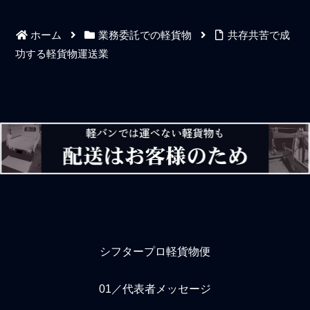
から、〇〇をしていたか
しょう。軽配送の仕事をド
ら、などといった言い訳は
ライバーに斡旋してドライ
ホーム
業務委託での軽貨物
共存共苦で成
通用しない。業務委託ドラ
バーの労働からマージンを
イバーにとって報連相はと
とるような配送会社では、
功する軽貨物運送業
にかく最優先事項である。
いくら稼げるとか、仮想で
自分の配送業務を自分の仕
目先のことだけは教えてく
事だと勘違いして会社間で
れますが、実は、それより
請負している責任業務であ
も大切なことがあります。
るという大前提を理解せず
軽配送を始めるに至り、軽
に、自身の業務を優先する
貨物車を用意するだけで大
などして指示に対する報告
丈夫というのは大ウソ。注
を先にできないドライバ
意してください。個人事業
ー、連絡を先にできないド
主の軽貨物ドライバーは、
ライバー、相談を先にでき
自分の車を持ち込んで仕事
ないドライバー、は業務
をするわけです
シフタープロ軽貨物便
01／代表者メッセージ