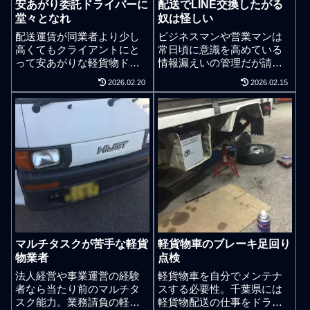
安あがり委託ドライバーに
配送でLINE交換したがる
堂々となれ
奴は怪しい
配送運賃が同業者より少し
ビジネスマンや営業マンは
高くてもクライアントにと
常日頃に意識を高めている
って安あがりな軽貨物ドラ
情報漏えいの管理だが請負
イバーになればクライアン
ドライバーによる個人情報
2026.02.20
2026.02.15
トの事業収益に貢献して
保護や会社機密情報保持の
winwinの関係はきちんと開
意識は無いに等しい。軽貨
始できる。損して徳を得
物ドライバーの多くは社員
る。日本では人材を人財と
ではなく、配送会社と専属
呼ぶ経営者もいるが軽貨物
などで業務請負している独
運送業のような零細企業や
立関係の個人事業主ドライ
個人事業での人材はあくま
バー。千葉でも、軽貨物車
で人材である。大会社の定
にデカデカと大きなステッ
義のように会社資本が5億円
カーを貼っていてみ、実際
以上であったり負債が200億
にはその会社の社員ではな
円以上あったりなどと事業
いケースが大半です。大手
スケールが大きい会社なら
宅配業者の制服を軽ドライ
マルチタスクが苦手な軽貨
軽貨物車のブレーキ足回り
ば人材は人財と呼べる感じ
バーが着ていても、その会
物業者
点検
でなければ事業は前に進ま
社の人ではなく、下請けの
ないように思える。しかし
人だったり身分は誤魔化さ
法人経営や事業運営の経験
軽貨物車を自分でメンテナ
ながら軽貨物運送業のよう
れてます。業務委託の軽貨
者なら当たり前のマルチタ
スする必要性。千葉県には
な零細企業のように僅かな
物ドライバーの仕事は、孫
スク能力。業務請負の軽貨
軽貨物配送の仕事をドライ