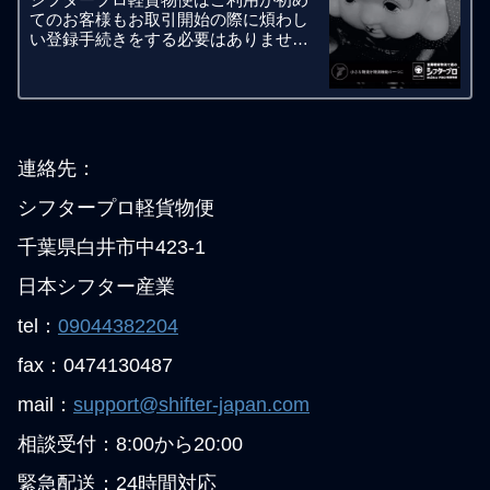
てのお客様もお取引開始の際に煩わし
い登録手続きをする必要はありませ
ん。一般個人さま、個人事業者さま、
法人事業者さま、ダイレクトにお取引
いたしております。悪天候や急用の移
動で路線バスや電車には乗らずに少し
お金
連絡先：
シフタープロ軽貨物便
千葉県白井市中423-1
日本シフター産業
tel：
09044382204
fax：0474130487
mail：
support@shifter-japan.com
相談受付：8:00から20:00
緊急配送：24時間対応