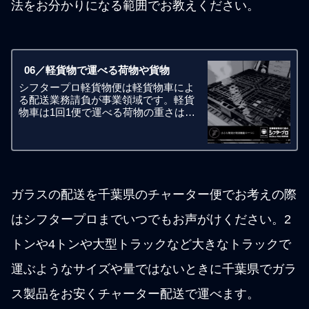
法をお分かりになる範囲でお教えください。
06／軽貨物で運べる荷物や貨物
シフタープロ軽貨物便は軽貨物車によ
る配送業務請負が事業領域です。軽貨
物車は1回1便で運べる荷物の重さは合
計で350kgまでとなります。宅配便では
ないので荷物一個あたりの重さは20キ
ロや30キロといった制限はありませ
ん。お客様側でフォークリフ
ガラスの配送を千葉県のチャーター便でお考えの際
はシフタープロまでいつでもお声がけください。2
トンや4トンや大型トラックなど大きなトラックで
運ぶようなサイズや量ではないときに千葉県でガラ
ス製品をお安くチャーター配送で運べます。