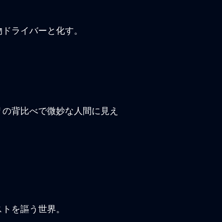
物ドライバーと化す。
リの背比べで微妙な人間に見え
ストを謳う世界。