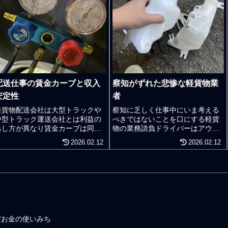
配送仕事の賃金カーブと収入
察知がずれた悲惨な軽貨物業
安定性
者
軽貨物配送会社は大型トラックや
察知に乏しく仕事中にいま考える
中型トラック運送会社とは利益の
べきではないことを口にする軽貨
出し方が異なり賃金カーブは同じ
物の業務請負ドライバーはアウ
ではない。軽貨物運送業しかりト
ト。心ここにあらず。軽貨物運送
2026.02.12
2026.02.12
ラック運送会社は製造業と卸業と
業者の責任者として実務をしてい
小売業に飯を食わせてもらってい
ると内外で「この人間はダメだ
て運送大手であろうとも自らの事
な」という嫌な感情を抱くことが
業で運送ニーズを生んでいるわけ
どうしてもある。仕事が上手い下
ではない。荷主企業のビジネスが
手ではなく仕事社会に於ける自身
あってこその物流である。もちろ
の役目と役割をきちんと理解して
ん軽貨物運送業も製造業のビジネ
いない人間である。24時間365日
スや卸業のビジネスや小売業のビ
止まることのない物流の世界での
だお金の使いみち
ジネスを丁寧に知ることはとても
仕事は言われた通りに働けばいい