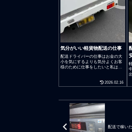
気分がいい軽貨物配送の仕事
配送ドライバーの仕事はお金の大
小を気にするよりも気分よくお客
様のために仕事をしたいと私は考
えている。配送の仕事は100パー
セントで軽貨物ドライバー中心で
2026.02.16
動いているわけではない。とは言
え、ダメな運送会社のドライバー
のいるし、ダメな物流会社のスタ
ッフもいるし、ダメな倉庫会社の
スタッフもいる。この業界のダメ
な奴とは、 報連相ができない人間
嘘と誤魔化しをする人間この2点が
ともにできない奴であろう。どち
らか1点ならばまだ蜘蛛の糸にぶら
配送で稼い
下がった状況の奴と言える。ハッ