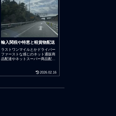
輸入関税や特恵と軽貨物配送
ラストワンマイルとかドライバー
ファーストな感じのネット通販商
品配達やネットスーパー商品配達
の宅配系ドライバー軽貨物会社は
多忙故なのかは分からないが、経
2026.02.16
済の上流にいる荷主企業に於ける
販売価格戦略やそれに影響する輸
入関税や特恵や貿易諸掛りのこと
など頭の中にないだろう。日本人
は衣食住のほとんどを輸入に頼っ
ている。日本は先進工業国なので
日本人はエネルギーを多く消費す
る生活をしていながらも日本はエ
ネルギー資源に乏しく、エネルギ
ー資源の9割が輸入依存とも言われ