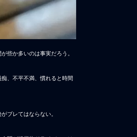
間が些か多いのは事実だろう。
愚痴、不平不満、慣れると時間
勢がブレてはならない。