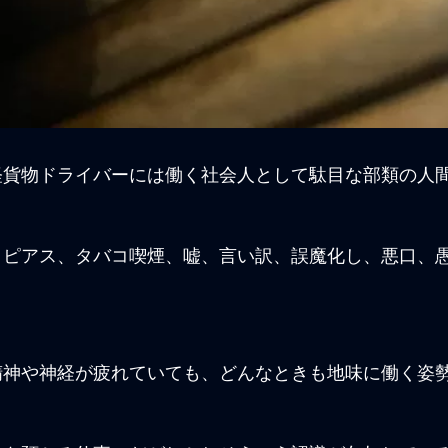
軽貨物ドライバーには働く社会人として駄目な部類の人
、ピアス、タバコ喫煙、嘘、言い訳、誤魔化し、悪口、
精神や神経が疲れていても、どんなときも地味に働く姿