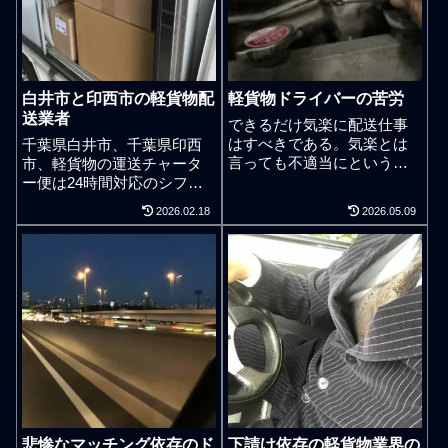
白井市と印西市の軽貨物配
軽貨物ドライバーの苦労
送業者
できるだけ気楽に配送仕事
はすべきである。気楽とは
千葉県白井市、千葉県印西
言っても不適当にという意
市、軽貨物の運送チャータ
味ではなく、イライラなん
ー便は24時間対応のシフタ
かせず、常に清く正しく美
ープロ軽貨物便がおすす
2026.02.18
2026.05.09
しく配送仕事をしようとい
め。千葉で幌車や、平ボデ
う想いを持てるような余裕
ィ、ダンプ、冷凍車、冷蔵
である。どんな職でも能力
車、パワーゲート付、クレ
が低ければ苦労はあるだろ
ーン付、の配送手配でお店
う。ただし、苦労とは言っ
で買った家具の配達、アパ
ても、ネガティブな苦労な
レル、農業、輸入貨物、自
のか、ポジティブな苦労な
家用車に積めない荷物、自
のか、それにより身体の疲
分では運べない荷物の配送
れ方も違うし神経の疲れ方
フォロー手伝いも依頼可
も違うし精神の疲れ方もそ
能。千葉県白井市と印西市
もそも意味が変わってく
の近郊から、東京都、茨城
る。軽貨物ドライバーとし
県、埼玉県、神奈川県への
悲惨なマッチング依存のド
下請け依存の軽貨物業界の
てお金を稼ぐこと以上に仕