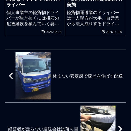
配達の軽貨物チャーター配
ライバー
実態
事能力を鍛えていけばどん
送を日本シフター産業のシ
な案件でも気楽に仕事がで
フタープロ軽貨物便では受
個人事業主の軽貨物ドライ
軽貨物運送業のドライバー
きるようになる。とは言
付。千葉県に密着する軽貨
バーが生き抜くには相応の
は一人親方が大半。自営業
え、軽貨物ドライバーは仕
物運送業者としてシフター
配送経験を積んでいく姿勢
から法人成りするドライバ
事で苦労なんかするべきで
プロ軽貨物便はチャーター
が必要ですが、反して、御
ーも少なくないが元請けで
2026.02.18
2026.02.18
ない。軽貨物ドライバーが
便の直接オーダーが可能。
用聞きドライバーとして個
の営業基盤が無い孫請け業
覚えるべきことは配送仕事
仲介や紹介料が無駄に発生
人事業主ドライバーを社員
者ばかり。小学生から中学
内容ではなく、軽貨物ドラ
する仕事マッチングサイト
のように働かせる配送会社
生になるようにドライバー
イバーとしての立ち位置や
を経由したりする必要もな
も多い。貧乏よりも貧乏く
あがりで軽貨物配送会社の
立ち回り方をきちんと覚え
く他業者よりも低料金で直
さいのが駄目。50万以上と
経営者になるドライバーは
ておくべきと言える。一寸
接受注の稼働体制のため細
か、月70万以上とか、初心
自営業と会社法人の微妙な
先は闇。安泰などない。ま
かな指図や要望に応えるこ
者でも大丈夫、営業不要な
違いに苦労されることでし
さに初心忘るべからずな軽
とも可能。スポットの依頼
どと嘘に限りなく近い誇大
ょう。軽貨物運送を営む自
休まない安定感で稼ぎを伸ばす配送
貨物ドライバーだけがどん
でも専用の直行チャーター
な軽ドライバー委託での求
営業ドライバーの年齢層は
どん成長を続けていく。
で集荷して千葉内や他県へ
人広告を未だに見かけま
20代から60代くらいまで皆
納品対応し、冷蔵便、深夜
す。条件をクリアするに寝
さん一人一人頑張っている
便、緊急配送も可能。千葉
る時間はほぼありません。
のを道路で見かけます。プ
県白井市、千葉県印西市、
ドライバー運転稼働の労働
ライベートで運転している
近郊での集荷配達、アパレ
許容時間はもちろん超えて
ときも軽貨物の黒ナンバー
ル、衣類、農業、工業品、
しまいます。口で案件を組
車両を見ない日はありませ
精密機器、お弁当、食品、
み合わせるといっても、軽
ん。路肩に車を止めて元気
クリーニング、リネン製
配送の需要は、次への案件
そうに荷物を抱えて動いて
品、お店やネットで購入し
経営者が走らない運送会社は落ち目
など一つ一つの現場から移
いる人から宅配便を業務し