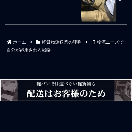
た家具、宅配便では運べな
動する時間の兼ね合いもあ
ているドライバーなどは軽
いようなホイールタイ
り、結局のところ軽配送ド
バンに限界まで積んだ荷物
ライバーのビギナーに「良
から宅配物を懸命に取り出
い案件」は巡ってきませ
しては運んで疲れ顔のドラ
ん。配車マンの不平等な気
イバーも見かけます。軽貨
分次第で軽ドライバーの仕
物運送の仕事とは、同じカ
事稼ぎは決まってくること
テゴリに括っても、一個い
ホーム
軽貨物運送業の評判
物流ニーズで
もあるでしょう。俗に言う
くら、距離いくら、一日い
「良い案件」は大手運送会
くら、など稼ぎ方は様々で
自分が起用される戦略
社の場合は社員ドライバー
す。軽貨物ドライバーの稼
が担当します。元請けや一
ぐ金額は、人それぞれで異
次請の場合は、その配送会
なりますが、請け負う内容
社自体のドライバーが自分
によっては配達不在などク
で請けます。そして、多く
レームなど不平不満を言い
の個人事業主ドライバーに
ながらでも軽貨物ドライバ
はなかなか「良い案件」は
ーはみんな懸命に仕事をし
回ってこないでしょう。集
ていると感じます。しか
荷場所が遠かったり拠点か
し、言葉は汚いが、実際の
ら遠いところで終える案件
ところ、仕事の紹介を受け
だったりでしょう
たりする輸送会