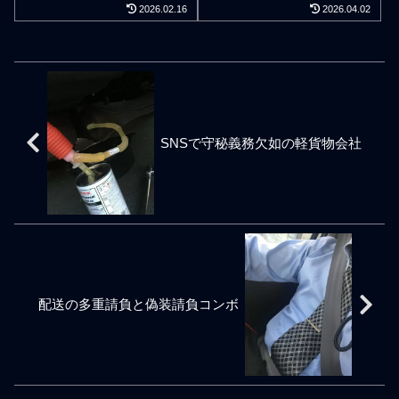
届けて、はいおしまい、は
ライバーは一般の社会人よ
2026.02.16
2026.04.02
状況に陥った人が軽貨物ド
に期待され信用や信頼をさ
い次、という仕事っぷりは
りルール厳守を問われる。
ライバーの委託で働く人の
れる軽貨物ドライバーにな
通用しない。もちろん貧乏
社会人は学生ではありませ
大半とも言える。それなの
ろうとする意味は自分自身
暇なしの身分だが、私の場
ん。社会人として働いてお
に「質がいいドライバー」
の収入や稼ぎを中長期で安
合は配送の仕事でお金を思
金を貰う以上、ビジネスマ
とか「きちんとしているド
定させることに繋がる。信
う存分に稼いでもあまり意
ナーは「言われてないか
ライバー」とかを委託関係
頼の評価は点数で得ること
味がない。お金の稼ぎは生
ら」「つもり」「教わって
にも関わらず口に出してし
ではない。個人事業主の軽
活に困らない必要最低限で
ないから」は一切通用しま
まうような軽貨物会社の経
貨物ドライバーは点数以上
構わない。ミドル層の年齢
せん。30代や40代になると
SNSで守秘義務欠如の軽貨物会社
営者は馬鹿丸出し。質を想
の実力を発揮できることで
ということもあってか高級
大半はビジネスマナーを自
うことはとても大切だがい
荷主メーカーは安心して軽
車にも興味はない。高級タ
然に理解して行動していま
ちいち口に出すのが胡散臭
配送を任せることができる
ワマンにも興味はない。割
す。正直、ネクタイ族のサ
い。そもそも委託ではなく
ようになり、荷主側では事
引セールで欲しかった物を
ラリーマンではない、軽貨
雇用した社員を自慢できる
業上の手間面倒も軽減でき
買えたときの方が気分はい
物ドライバーにどこまでビ
のは最強の経営者と思える
る。軽貨物ドライバーの役
い。希望通りに物事が進ん
ジネスマナーが必要かと言
し、自分よりもできる人材
目と役割は案件ごとで度合
だときの方が気分はいい。
うと微妙ではありますが、
を採用できて自分の権限を
いが異なる。時にはフラン
自分自身の成功や安定を喜
大切なのは3つの基本マナー
委譲することは事業や営業
クに応対をしたり、時には
ぶというよりも取引先の事
だけで充分です。なお、軽
の組織を伸ばすことにつな
品のある応対をしたり、も
配送の多重請負と偽装請負コンボ
業の業績が好調だったり、
貨物の利用運送会社の一部
がっていく。委託ドライバ
ちろん、時にはヘルメット
協業ドライバーと協業会社
には、社員っぽく「従業
ーとは言
をかぶったり、時
の動きが好調だったり、周
員」という言葉を使いつ
囲に起こる些細な成功を喜
つ、従業員150人やら300人
べるような年齢になってき
やら書いている会社もあり
た。たかが配送、されど配
ます。単なる寄せ集めだっ