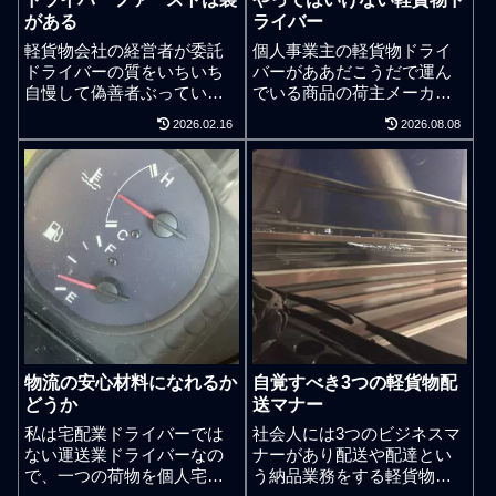
がある
ライバー
軽貨物会社の経営者が委託
個人事業主の軽貨物ドライ
ドライバーの質をいちいち
バーがああだこうだで運ん
自慢して偽善者ぶっている
でいる商品の荷主メーカー
姿を見たり聞いたりすると
の経営者や経営陣が戦う疲
2026.02.16
2026.08.08
失礼だが馬鹿なんじゃない
弊感を考える。個人事業主
かと思ってしまう。社員雇
には直接的には関係のない
用したドライバーの自慢な
ことだが軽貨物ドライバー
らまだしも。そもそも軽貨
が車に載せて運ぶ商品の荷
物ドライバーの仕事を業務
主メーカーや販売会社の上
請負でしている人の大半は
層部や会社経営陣は、常日
訳あって軽貨物ドライバー
頃、会社の疲弊感とも戦っ
の仕事を中途の立場で始め
ている。それがビジネス。
ている。どうであれ質のあ
会社の疲弊＝経営状態が悪
る6大卒のエリートな人がそ
化して事業の勢いや活動が
の辺の軽貨物会社を就職先
鈍くなる。多くの軽貨物ド
で選ぶことなど日本全国で
ライバーは自分の稼ぎと自
物流の安心材料になれるか
自覚すべき3つの軽貨物配
恐らく、いや、完全にゼロ
分が担当する配達や納品の
どうか
送マナー
だろう。 自慢できる学歴が
ことに集中するだけで精一
ない 自慢できる職歴がない
杯かと思われるが、それで
私は宅配業ドライバーでは
社会人には3つのビジネスマ
自慢できる才覚がない世間
は荷主メーカーが期待する
ない運送業ドライバーなの
ナーがあり配送や配達とい
一般の物差しで自分自身の
優秀な軽貨物ドライバーに
で、一つの荷物を個人宅に
う納品業務をする軽貨物ド
ことを自慢できないような
はなれない。荷主メーカー