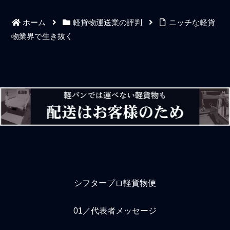
送、お金を稼ごうとする意
たり、名前だけの加盟で仕
識に一線を引いてお客様か
事はしていないなど、酷い
ホーム
軽貨物運送業の評判
ニッチな軽貨
ら声のかかる配送ニーズを
レベルです。ビジネスマナ
うまく捉えつつ、そして仕
ーの前に、タバコや茶髪、
物業界で生き抜く
事の復習を毎日怠ることな
ピアスや髭などの論外な軽
く自分の仕事っぷりを余韻
貨物ドライバーもまだまだ
に浸るような優越さも大事
存在してます。黒ナンバー
なことだと感じている。余
の軽貨物ドライバーが運転
裕にもなれてハングリーに
する軽貨物車にはデカデカ
もなれる状態。軽貨物運送
と社名などのステッカーが
業に限らずだが周りを見て
貼られてますが、そこの社
いると、自分が何かしらの
員ではないですし、専属で
依頼や発注をした際に安心
も何でもないような下請け
を感じない人や感謝とあり
の個人ドライバーだったり
がとうを言わない
します。
シフタープロ軽貨物便
01／代表者メッセージ