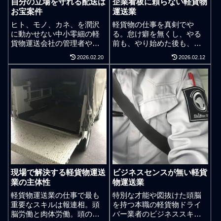
自分の立場を守れる配送は
企業看板に頼らない軽貨物
お宝案件
運送業
ヒト、モノ、カネ、を潤沢
軽貨物の仕事を真剣でや
に動かせない中小零細の軽
る。怠け癖を無くし、やる
貨物運送会社の管理者や業
前も、やり始めた後も、不
務委託の個人事業主軽貨物
満を語らないように意識し
2026.02.20
2026.02.12
ドライバーは、要領の悪い
て仕事することの重要性。
ワンオペに陥ると休みもな
ドライバーによる真剣な仕
く仕事をすることになる。
事と、ドライバーが真剣で
個人経営の軽貨物配送ドラ
仕事をする意味は全くの別
イバーは現場で荷主様の業
物だと軽貨物配送専門店シ
務を「なあなあ」で安請合
フタープロでは考えていま
いすると性質の良くない多
す。軽貨物配送ドライバー
忙になってしまいます。事
のスキルアップは、道を覚
業運営では基本のことです
えることとか、接客の仕方
が、個人事業主の軽貨物ド
を覚えるとかではなく、目
ライバーで事業拡張を意識
標を掲げ、計画的に新しい
するなら「ヒト」「モノ」
荷主様の案件を積極的に真
現場で解決する軽貨物運送
ビジネスセンスが無い軽貨
「カネ」「情報」の4つの軸
剣でやるべき志しの継続が
業の主体性
物運送業
で事業計画を固め、展望し
重要です。同じ日当でも仕
かり、未来像しかり、きち
事を学べる日当は価値が大
軽貨物運送業の仕事で最も
特別な才能や図抜けた頭脳
んと思考をまとめておけば
きく異なります。独立系で
重要なスキルは報連相。頭
を持つ本職の軽貨物ドライ
仕事の安請け合いはゼロ化
地域密着型の軽貨物配送チ
脳労働と肉体労働。頭のキ
バー業者のビジネススキル