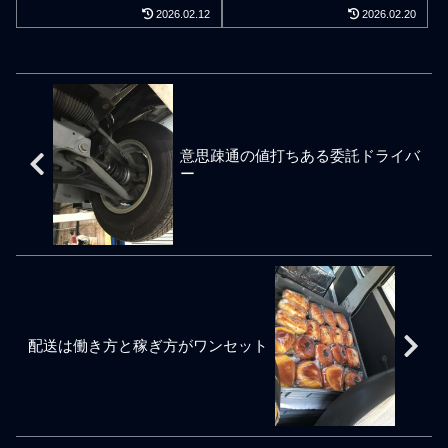
できます。この軽貨物ブロ
ャーター専門店シフタープ
レが悪い軽貨物ドライバー
とビジネススタンスは荷主
2026.02.12
2026.02.20
グではシフタープロの営業
ロは少数精鋭で地元で頑張
は肉体労働で仕事をしなが
企業の業績をどのように向
姿勢に関する備忘録を記事
る小さな荷主様のお仕事を
らお金を稼ぐこととなる。
上できるか。スタンスとス
で書いておりますが、私は
軽配送でフォローさせて頂
頭脳労働ができる人間は肉
キル。個人事業主の軽貨物
フェアで分かり合える荷主
いておりますが、千葉の街
体疲弊が常に限界を超えな
ドライバーは個人事業主と
様や軽貨物の配送会社や軽
中を車で走っていると路上
いよう細心の注意をして精
いう立場でありながらもみ
貨物ドライバーの方々との
で黒ナンバーの軽貨物車を
神と神経をフルに活用して
んながみんな自営が得意な
仕事環境を求めています。
路肩に一時停車させ、その
仕事をする。配送現場で働
わけではありません。自営
黒ナンバーの軽貨物車に乗
軽バンの後ろの荷台ドアを
意思疎通の値打ちある委託ドライバ
く業務請負の軽貨物ドライ
業なのに営業行為が苦手と
って配送の仕事をしている
大きく開け、荷室に満載で
ー
バーが理解しておかなくて
いう軽貨物ドライバーも多
多くのドライバーは個人事
山積みになったインターネ
はならないのが集荷配送は
いのが現実です。もちろ
業主ですが、個人営業は小
ット通販の宅配荷物を抱え
基本単独1人で業務遂行を完
ん、ドライバーとしての報
さな業態だからこそ魅力的
て懸命に運んでいる軽貨物
結させる仕事であって仕事
われ方も人それぞれです。
に取引先とは親身で親密に
配送ドライバーの姿を見か
関係者との交流が意外と少
やる気や気構えや評価の受
信用や信頼を得られる関係
けますが、頑張ってるなと
ないため仕事を学ぶ機会が
け方も人それぞれです。個
となり得ます。しかし、親
思うより、かわいそうだ
極端に減ることである。学
人事業主ドライバーであっ
密であろうと責任のある仕
な、と感じることが偶にあ
ぶということを意識せず担
ても社員のスタンスや社員
事を維持継続する意味で、
ります。恐らく、高収入で
当仕事に慣れただけで自分
のスキルしか持っていない
契約の原形を変えた「なあ
ガッツリ稼げるだとか、好
配送は働き方と稼ぎ方がワンセット
は仕事を効率よくできてい
会社依存型の人も沢山いま
なあ」「ついでに」といっ
きな時間に稼げるだとか、
ると思い込んでしまう。担
す。甘い期待をして割の良
た業務の安請け
月〇〇万円可能だとか
当している仕事で居心地が
い仕事欲しさに名の通って
良くなって自分勝手に要領
いる軽貨物配送会社に加盟
よく不適当なことを覚えて
しても期待通りにならず、
イージーミスが無くならな
人数の多いような軽貨物配