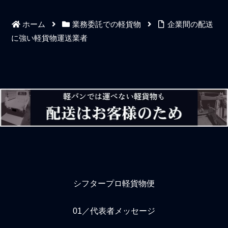
い軽貨物ドライバーにな
送会社の仕事は数いるうち
る。誰かに注意や指摘をさ
の単なる1人のドライバーな
ホーム
業務委託での軽貨物
企業間の配送
れなければミスをしていな
ので手厚いサポートなど上
いものだと思い込むわけだ
っ面の口だけで、結局は社
に強い軽貨物運送業者
が、それが最もよくない。
畜ドライバー以下の外注ド
自分の仕事ではない。自分
ライバーとして仕事は全て
のための仕事ではなく自分
自己責任、名のある軽貨物
が担当している仕事なんだ
運送の委託会社に依存して
と正しく認識できていない
も都合良く配送業務のこと
軽貨物ドライバーは質とし
しか教わることはできませ
て最低レベルである。どの
ん。軽貨物の宅配業や運送
ような職でも同様のことだ
業はブラック企業が多いと
が1人の軽貨物ドライバーと
言われています。私自身、
してQC活動を意識している
地元の千葉県で軽貨物運送
人間なのかそ
事業の展開を進め
シフタープロ軽貨物便
01／代表者メッセージ