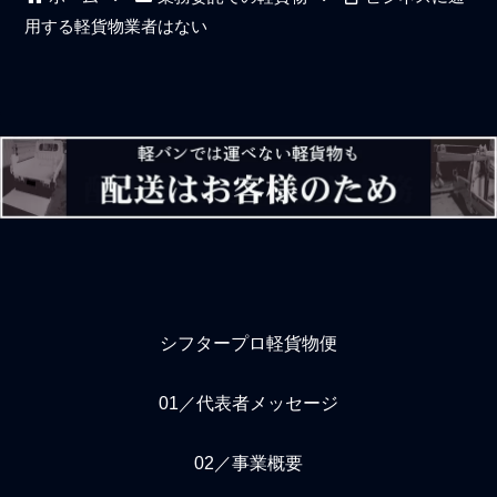
的に極めていくのはここか
バーは俗に言う駄目なタイ
用する軽貨物業者はない
らです。傲慢にならず、自
プが多いので当たり外れが
信を持って自分に与えられ
激しく、常用では絶対に使
た配送の仕事を丁寧に学
えないと口を揃えて荷主企
び、同じ配送現場の先輩ド
業は言うが同感である。ド
ライバーや良き仲間ドライ
ライバー求人募集を出しっ
バーから指示や支援を受け
ぱなしの軽貨物配送会社で
ながら、やがて信頼と期待
は自社の仕事ではない右か
を得て、徐々に仕事スキル
ら左への多重下請けの仕事
は「ある程度まで」上達し
案件を末端の個人ドライバ
ていくでしょう。新人に対
ーに丸投げして荷主企業や
して焦らないで
取引先から頂戴する
シフタープロ軽貨物便
01／代表者メッセージ
02／事業概要