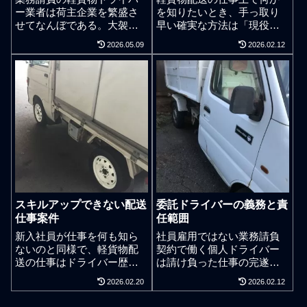
ー業者は荷主企業を繁盛さ
を知りたいとき、手っ取り
せてなんぼである。大袈裟
早い確実な方法は「現役」
なことでもなく、それくら
の軽配送ドライバーに知り
2026.05.09
2026.02.12
いの意気込みがあってバラ
たいことを謙虚に「直接」
ンスである。多忙は口に出
聞くことだが、絶対に、自
さないのがルール。千葉県
分都合で解釈して聞き入れ
で軽配送の事業を検証して
る情報を捻じ曲げて知り得
いると嬉しい気分になるこ
てはならない。仕事のでき
ととネガティブな気分にな
ない業務委託の軽貨物ドラ
ることがあります。もちろ
イバー業者とは一体どうい
ん、それが仕事です。私自
う人物のことを指すのか、
身が稼働する軽貨物配送の
今回はそれを考えてみま
案件でも、客観的視点が口
す。 良いドライバーは価値
だけの大ホラを言いつつ主
がある。 悪いドライバーは
観のみで物事を捉え、自分
価値がない。実は仕事が上
スキルアップできない配送
委託ドライバーの義務と責
なりの解釈によって腹落ち
手い下手は業務委託ドライ
仕事案件
任範囲
している軽貨物配送会社の
バーとしての価値にはあま
責任者がポツポツといま
り関係がなく、価値の無い
新入社員が仕事を何も知ら
社員雇用ではない業務請負
す。運賃ピンハネをするた
業務委託ドライバーとは不
ないのと同様で、軽貨物配
契約で働く個人ドライバー
めに軽貨物ドライバー業者
義理に1ヶ月から3ヶ月で仕
送の仕事はドライバー歴が
は請け負った仕事の完遂責
を募集し、ドライバーのフ
事を辞めるような軽貨物ド
あろうとも、初めて行く配
任を個人で負う。機会損失
2026.02.20
2026.02.12
ォローやドライバー教育を
ライバーだと言われていま
送現場では誰もが新人であ
と逸失利益。巷で怪しい軽
せず、丸投げで右から左に
す。配送や物流はエンドレ
る。軽貨物配送ドライバー
貨物ドライバー求人募集の