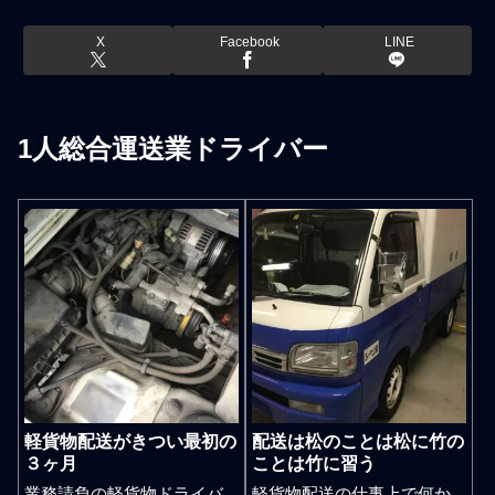
X
Facebook
LINE
1人総合運送業ドライバー
軽貨物配送がきつい最初の
配送は松のことは松に竹の
３ヶ月
ことは竹に習う
業務請負の軽貨物ドライバ
軽貨物配送の仕事上で何か