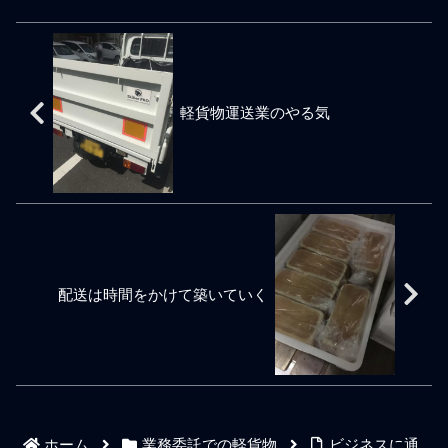
ドライバーを配送現場に入
スだからです。やると決め
の仕事も一般の会社勤務と
内容を斜めから見ている
れ込むといった軽貨物配送
た仕事を1ヶ月や3ヶ月です
同様に「新人（新入り）」
と、好きな時間で働けるだ
業者の例もあります。巷で
ぐ辞めたりなどの不義理を
は誰しもどうしたらいいの
とか、隙間時間で働けるだ
はハンドルを握って実直に
すれば、この狭い業界内で
か不安でいっぱいです。配
とか、頑張った分だけ稼げ
配送の仕事をしている軽貨
永遠に「あいつは駄目な軽
達や納品や集荷など軽貨物
るだとか、相変わらずそう
物ドライバーさんは客観的
貨物ドライバー」だと指を
配送ドライバーの仕事で緊
いった次元で誰でも構わず
軽貨物運送業のやる気
に物事を捉えることができ
指されることになり、一度
張感の度合いは人それぞれ
にドライバー求人募集をし
るので懸念はありません
付いた悪評イメージは当然
です。特に、新人の立場で
ている軽貨物配送会社が未
が、稼ぎではない儲けに目
に取り返しがつきません。
の仕事は身体も精神も神経
だにある。採用ハードルを
が眩んでいる軽貨物配送業
業務委託はバイトではあり
もとても疲れやすく、仕事
下げてドライバー求人をす
者もポツポツといるので、
ません。不義理、自分都合
を覚えながらミスもします
ればするほど実際の配送現
新人ドライバーさんや新入
なドライバー、辞めて周囲
ので、モチベーションを維
場ではプロ意識の低い軽貨
りのドライバーさんは業務
に迷惑をかけるドライバ
持するために自分との戦い
物ドライバーによる仕事ク
委託での仕事の請け方には
ー、これらは悪評が永遠に
も暫く続きます。軽配送の
レームが増えてしまい軽貨
注意が必要です。表面的に
付き纏うのは当然の報いと
仕事は同じ案件を4、5回ほ
物ドライバー全体の評判は
は聞いている風の軽貨物配
言えますが、バイトではな
配送は時間をかけて築いていく
ど経験すればビギナーでも
更に悪化する。賃金も低下
送業者の責任者、エラーや
い業務委託という責任ある
要領は理解できるようにな
している。ドライバーが妙
失敗も反省している風
立場を履き違
り、1、2ヶ月では物足り
に増えたり減ったりを繰り
ず、3ヶ月くらい経つと一通
返す軽貨物配送業者は信頼
りの仕事に慣れてくる頃合
も信用もできない。ネット
いでしょう。軽貨物ドライ
やテレビニュースでも報じ
バーが稼げる金額の大小は
られているとおり仕事マッ
あるにせよ、稼いで仕事の
チングサイトで来るような
ホーム
業務委託での軽貨物
ビジネスに通
技能を身につけながら意欲
フリーランス軽貨物ドライ