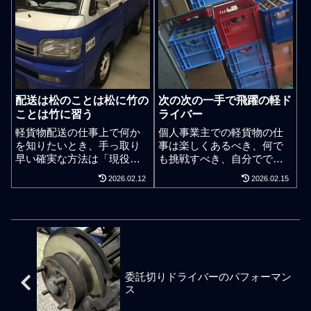
つ、と言うかそんなのばか
で軽配送事業を進めていく
りに思える。稼がず、儲け
場合、法人化での悪い面に
る。ドライバー人数を抱え
なる部分を十分に理解して
て毛の生えた軽貨物会社の
おかなくてはなりません。
経営者は元〇〇とかのドラ
社会保険加入負担や均等割
イバーあがりが多いので既
など税法上のことやお金の
に自分で苦労して汗をかい
ことは誰かがアドバイスし
配送は松のことは松に竹の
次の次の一手で飛躍の軽ド
て稼ぐことが嫌になってい
てくれるでしょう。大事な
ことは竹に習う
ライバー
て、人を使って儲けようと
ことはそういうことではあ
する悪巧みギリギリな経営
りません。事業展開するた
軽貨物配送の仕事上で何か
個人事業主での軽貨物の仕
者となっているパターンが
めの施策、そもそも事業地
を知りたいとき、手っ取り
事は楽しくあるべき、何で
多い。もちろん腹黒さは経
盤が脆い軽貨物配送の事業
早い確実な方法は「現役」
も挑戦すべき、自分ででき
営者の鏡でもあるだろうか
領域で継続的に収益を得る
の軽配送ドライバーに知り
る戦術をきちんと持ち、気
2026.02.12
2026.02.15
らそれはそれで全否定をす
ための仕組みや事業計画書
たいことを謙虚に「直接」
の合う仲間と自分たちでで
ることでもないが、使う側
が法人経営者の頭にビッシ
聞くことだが、絶対に、自
きる営業戦略を練る、まさ
ではなく働く側の人間も個
リとできあがっているのか
分都合で解釈して聞き入れ
に最高です。これを得るた
人で軽貨物ドライバーにな
どうかです。そう、ビジネ
る情報を捻じ曲げて知り得
めには寝る暇もないくらい
る人の多くは一般的なビジ
スモデルです。この手のこ
てはならない。仕事のでき
仕事をします。千葉県の配
ネスの世界で最低限でも通
とは事業運営や法人経営の
ない業務委託の軽貨物ドラ
送現場で出会う軽貨物ドラ
用しそうなまともなタイプ
経験がない人に説いても意
イバー業者とは一体どうい
イバーと雑談をしたり、
はごく僅かだと断言でき
味がありませんが、零細企
委託切りドライバーのパフォーマン
う人物のことを指すのか、
朝、昼、晩、深夜、私はス
る。ジジイなドライバーだ
業に於ける経営者のビジネ
ス
今回はそれを考えてみま
ポット案件や定期案件ごと
ったり。茶髪なドライバー
スモデルは組織力のある企
す。 良いドライバーは価値
で異なる軽貨物ドライバー