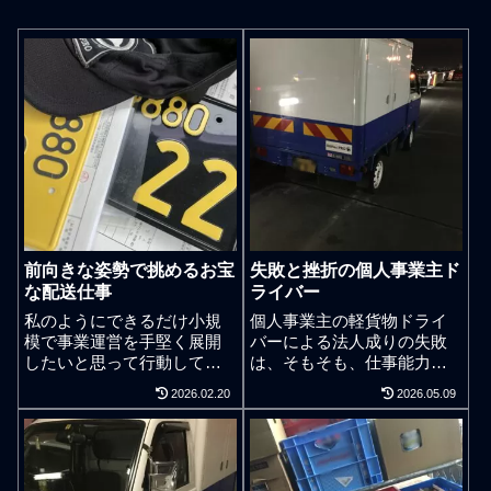
前向きな姿勢で挑めるお宝
失敗と挫折の個人事業主ド
な配送仕事
ライバー
私のようにできるだけ小規
個人事業主の軽貨物ドライ
模で事業運営を手堅く展開
バーによる法人成りの失敗
したいと思って行動してい
は、そもそも、仕事能力し
る軽貨物運送業者は千葉県
かなく、経営能力のない人
2026.02.20
2026.05.09
では意外と少ないように感
間が個人事業の延長線上で
じる。ドライバー人数を増
経営を試みるだけでは事業
やして会社を大きくしたい
展開に大きな期待ができな
とかそんな感じの経営者が
いからである。個人事業主
軽貨物業界では異様に目立
から法人成りをして法人格