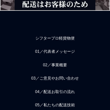
付き纏うのは当然の報いと
も教えてはくれません。本
言えますが、バイトではな
来、個人事業主だからこ
い業務委託という責任ある
そ、商売上の敵も味方もハ
立場を履き違
ッキリすることができます
か
シフタープロ軽貨物便
01／代表者メッセージ
02／事業概要
03／ご意見やお問い合わせ
04／配送お取引の流れ
05／私たちの配送技術