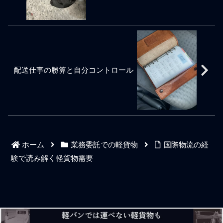
だったり。ドライバーファ
業のビジネスモデルとは意
がある。 悪いドライバーは
と面識を作り、それぞれの
ーストを口にしたり。そん
味合いも変わってきます。
価値がない。実は仕事が上
時間帯でそれぞれ異なる配
なもんだと諦めている軽貨
そもそも、個人事業主ドラ
手い下手は業務委託ドライ
送現場で納品作業を共にす
物会社の経営者も多いと聞
イバーが軽貨物配送の事業
バーとしての価値にはあま
る機会を得た軽貨物ドライ
く。そんなのを集めてマウ
を法人化しようとする目論
り関係がなく、価値の無い
バーとも雑談をしていて感
ントを取っている軽貨物会
見は、その大半が、知り合
業務委託ドライバーとは不
じますが、個人事業で軽貨
社や組合や協会もあったり
いのドライバーを掻き集
義理に1ヶ月から3ヶ月で仕
物配送ドライバーの職を選
するのでこの業界の理想と
め、仕事をドライバーに斡
配送仕事の勝算と自分コントロール
事を辞めるような軽貨物ド
ぶ人は「なんでも一人でや
現実でもある。真面目に頑
旋し、ドライバーに働かせ
ライバーだと言われていま
りたい性格」の人が多いよ
張っているドライバ
た配送業務の運賃を
す。配送や物流はエンドレ
うな気がします。良くも悪
スだからです。やると決め
くも、ザ・個人事業主で
た仕事を1ヶ月や3ヶ月です
す。配送の仕事は誰のため
ぐ辞めたりなどの不義理を
にしているのか。個人事業
すれば、この狭い業界内で
主だからといっても露骨に
永遠に「あいつは駄目な軽
自分のために仕事をしてい
ホーム
業務委託での軽貨物
国際物流の経
貨物ドライバー」だと指を
るだけのような軽貨物ドラ
指されることになり、一度
イバーは評価が有りませ
験で読み解く軽貨物需要
付いた悪評イメージは当然
ん。誰もそれを指摘すらし
に取り返しがつきません。
ません。居心地が良い特定
業務委託はバイトではあり
の荷主様の仕事にぶらさが
ません。不義理、自分都合
っているような個人事業主
なドライバー、辞めて周囲
軽貨物ドライバーも事業主
に迷惑をかけるドライバ
として全く話になりませ
ー、これらは悪評が永遠に
ん。もちろん、それすら誰