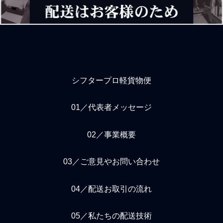
ながら他のドライバーより
などして指示に対する報告
も稼げる耐性を作り上げて
を先にできないドライバ
荷主企業や取引先からの評
ー、連絡を先にできないド
価を得られることが大切な
ライバー、相談を先にでき
こと。自営
ないドライバー、は業務
シフタープロ軽貨物便
01／代表者メッセージ
02／事業概要
03／ご意見やお問い合わせ
04／配送お取引の流れ
05／私たちの配送技術