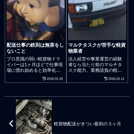
かした訳ありの案件が大半
日の責任稼働体制で仕事案
ではあるが、自分でやると
件を朝昼晩と複数抱えてい
決めていながら理由をつけ
ると事業責任者としても1人
て直ぐ辞める非常識な軽貨
の現役ドライバーとしても
物ドライバーがいるのも現
寝る時間が無いような印象
実。人を増やさない経営。
を持たれがちだが一般企業
シフタープロ軽貨物便は同
に勤めるサラリーマンが仕
業者とは異なり、事業拡大
事を終えてから居酒屋で一
配送仕事の鉄則は無茶をし
マルチタスクが苦手な軽貨
ではなく仕事の拡充を重要
杯やって帰るより睡眠と休
ないこと
物業者
視していることから一般公
息はとれている。とは言え
開でドライバー求人募集を
少しずつ疲れは知らぬ間に
プロ意識の弱い軽貨物ドラ
法人経営や事業運営の経験
一切していない。本来、軽
溜まっていく。年齢的に完
イバーは1ヶ月ほどで仕事現
者なら当たり前のマルチタ
貨物運送というニーズその
全ジジイではないが若くも
場に慣れ始めると効率化を
スク能力。業務請負の軽貨
ものを正しく理解するなら
ないので精神や神経や身体
自分勝手にしようとするが
物ドライバーで同時に複数
2026.02.28
2026.02.12
ば妙な色気を出さずに人を
のストレスはきちんと管理
それは手を抜き始めている
の連絡や指図や命令に対処
増やさない経営を事業運営
しなければならない。1日の
サイン。業務請負の仕事に
できないマルチタスクが苦
のベースにすべきである。
中でイレギュラーのない仕
はルールがある。自身のス
手な人間は、荷主様や取引
それは我々の運賃コストを
事ルーティン化が自らの精
トレスバランス安定を考え
先や周囲から業務上の信用
捻出している商品を動かす
神ストレスと神経ストレス
ながら手を抜いていいとこ
度は致命的である。業務委
荷主企業の多くが事業の状
と身体ストレスを安定させ
ろと手を抜いては駄目なと
託の軽貨物ドライバーで必
況に応じて柔軟に社員数を
るために最重要な課題であ
ころの見極めは大事だが、
須と言える能力が「報連相
調整したいという背景があ
る。身近な関係者にイレギ
業務で効率化するポイント
からのマルチタスク」であ
軽貨物配送がきつい最初の３ヶ月
るからだ。荷主企業にとっ
ュラーが週に1回でも月に1
は勝手に変えてはしならな
る。報告と連絡と相談はた
て運賃コストの使い方は売
回でも発生すると結構厄介
い。軽貨物ドライバーには
だ単にできるだけでなく