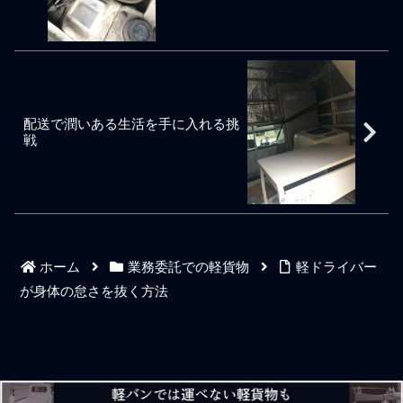
上に正比例する方がしっく
である。そもそも我々は荷
無茶に身体を動かす人間が
「業務を優先して」「時間
りくる。出荷が落ち込めば
主企業の物流部門でイレギ
一定数いるが、業務を早く
を決めて」できなければ何
売上も落ち込む。軽貨物配
ュラーに対応するお助けマ
終わらせたいからといって
の意味もない。一回でも怠
送のニーズは無限ではなく
ン的な立場でもあり流石に
無理に荷物を持ってスピー
ればペナルティとなる。一
荷主企業の業績に伴う自然
自分に任された担当業務で
ド納品を続ければ身体は壊
回だからは通用しない。初
な成り行きの中にあって、
ミスやイレギュラーを発生
れる。そういう人間は車で
心者の軽貨物ドライバーは
そういった不確実性のある
させるわけにはいかない。
もスピードを出して乱暴に
特に報連相が意識すべきこ
配送で潤いある生活を手に入れる挑
業務対応は荷主企業でバイ
自分さえ仕事に問題なけれ
運転するので車も壊す。ゆ
とと言われているが、自分
戦
ト雇用や社員雇用でスタッ
ば大丈夫という考えは通用
とりのある作業をして身体
の担当業務を優先して仕事
フをいちいち用意
せず
に負荷をかけない、ゆとり
中に報連相を最優先できな
のある運転をして車に負荷
いドライバーは明らかに仕
をかけない。基本中の基本
事ができないドライバーだ
である。プロ野球のピッチ
と判断される。〇〇だった
ャーが肩を壊すのと一緒の
から、〇〇をしていたか
ことであろう。要するに頭
ら、などといった言い訳は
ホーム
業務委託での軽貨物
軽ドライバー
では分かっていると感じる
通用しない。業務委託ドラ
ときこそ予習と復習、忙し
イバーにとって報連相はと
が身体の怠さを抜く方法
いときこそ予習と復習。そ
にかく最優先事項である。
れをしないで仕事を続けて
自分の配送業務を自分の仕
しまう軽貨物ドライバーは
事だと勘違いして会社間で
どんどん我儘になっていき1
請負している責任業務であ
歩進んで2歩下がる仕事人生
るという大前提を理解せず
を繰り返す。ルールを守り
に、自身の業務を優先する