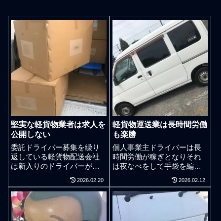
堅実な軽貨物業者は求人を
軽貨物運送業は長時間労働
公開しない
も楽勝
委託ドライバー募集を繰り
個人事業主ドライバーは長
返している軽貨物配送会社
時間労働が稼ぎとなりそれ
は新入りのドライバーが直
は夜なべをして手袋を編む
ぐ辞めるなどして入れ替わ
といった話と何ら変わらな
2026.02.20
2026.02.12
りが激しいことも求人理由
い。長時間労働をしないデ
の一つだが、ドライバー募
メリット。独立系の軽貨物
集を繰り返している会社の
ドライバー業者として事業
仕事内容は誰かが食い散ら
規模は小さくとも24時間365