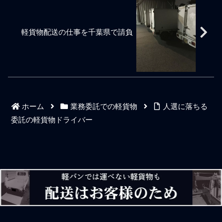
100円を稼ごうと先を見る。
用品の配達みたいな仕事案
末端の仕事立ち位置である
投げ状態で委託ドライバー
と損得勘定する感覚の違い
件しか残ってないわけだ
ことからも目先の忙しさで
にさせつつ頑張り次第で頑
を言ったりする。ただ、私
が、撒き餌に群がった委託
仕事が豊富にあるなどと勘
張った分だけ稼げるだとか
の場合は海外企業との取引
ドライバーに関しても自分
軽貨物配送の仕事を千葉県で請負
違いして口走ってしまう同
言いたがる。YouTube動画や
が長かったこともあって
が運ぶ荷物が増えてしまう
業者を見たり聞いたりする
ネットの情報を自分に都合
ととああだこうだ
と情けなく哀れに感じる。
よく解釈して軽貨物ドライ
ニュースでも報じられてい
バーの開業で安定して誰も
る通りでトラック運送業界
がお金を沢山稼げるなどは
はドライバー人材不足の空
夢物語。同業者のいうこと
気感はあるもののその現実
を鵜呑みにする稼働状態で
は運送会社の経営陣が色気
は暫くは大丈夫でも身体ス
ホーム
業務委託での軽貨物
人選に落ちる
を出して自社のキャパシテ
トレスと精神ストレスと神
ィ以上の仕事を受注してき
経ストレスが続かない。保
委託の軽貨物ドライバー
ただけの話であろう。でき
って3か月。軽貨物運送業の
ることはできる、できない
開業で個人事業主ドライバ
ことはできない。仕事の浮
ーが後悔しないために絶対
気をせずやると決めたこと
やってはいけないことをい
はやり抜いてできることを
くつか考えてみる。Youtube
コツコツと実直に働く基本
動画で日雇いのフリーラン
姿勢を崩さずブレずにいれ
ス軽貨物ドライバーが宅配
ば自社のソリース不足はい
便の下請け仕事や弁当出前
い感じにキープができる。
の日雇い配達員の宅配フー
ドライバー不足になること
ドデリバリー案件など
はない。ただ、大