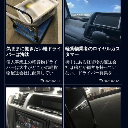
気ままに働きたい軽ドライ
軽貨物業者のロイヤルカス
バーは淘汰
タマー
個人事業主の軽貨物ドライ
街中にある軽貨物の運送会
バーは大半がどこかの軽貨
社は殆どが顧客を持ってい
物配送会社に配属していて
ない。ドライバー募集をバ
独自の営業行為は禁止され
ンバンしている軽貨物会社
2026.02.21
2026.02.12
ているものの営業らしい営
なんかも仕事があるあると
業を必要とせず気ままに下
騒ぎながらも蓋を開けると
請け気分で仕事はできる
大手宅配会社や大手運送会
が、配送の仕事で働いてい
社に依存した御用聞きの下
る姿勢そのものが営業行動
請けや孫請けが大半。言う
でもあり、働く姿勢の悪い
ならば大手宅配会社や大手
委託ドライバーは営業が下
運送会社が顧客となってし
手くそな個人事業主だと見
まっている状況。ドライバ
做される。軽貨物での仕事
ーファーストなどとほざい