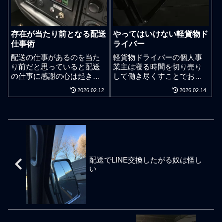
のことではないが阪神淡路
て無料求人サイトで委託ド
大震災が起きた頃、関西に
ライバーを募集している軽
ある取引先で面識ある上場
貨物会社のようにどっちを
存在が当たり前となる配送
やってはいけない軽貨物ド
企業の役員の方と営業上の
向いて仕事をしているのか
仕事術
ライバー
商談をファックスでやり取
分からない軽貨物会社が異
りをしていた際に「ずば
様に多いのも下請け体質や
配送の仕事があるのを当た
軽貨物ドライバーの個人事
り」の値段で製品を提供し
孫請け体質で廃れているか
り前だと思っていると配送
業主は寝る時間を切り売り
て欲しいといった文言がフ
らであろう。頑張れば頑張
の仕事に感謝の心は起きな
して働き尽くすことでお金
ァックスに書かれていたの
った分を稼げるなどと良い
い。軽貨物運送業界には仕
を多く稼ぐことができる土
2026.02.12
2026.02.14
だが、それを数十年が経過
感じのことばかり謳いなが
事が豊富にあるなどと言っ
俵に立てる職種である。学
した今でも鮮明に覚えてい
らカモを探して下請け体質
て軽貨物ドライバー募集を
歴はたしかに不問。そんな
る。ずばり、か。今思うと
や孫請け体質の軽貨物会社
する業者がいるが大半は正
感じなのでドライバー人数
私は関西人がいうところの
は委託ドライバーを募集し
規雇用ではない下請け委託
を多く抱えている軽貨物会
東京の人であってビジネス
ている。人手不足だからで
ドライバー探しである。頑
社には変な奴が異様に多い
スピリッツは名古屋流でも
はない。誰でも構わずバン
張れば頑張った分だけ稼げ
のも現実。初心者が見よう
なく大阪流でもなく東京流
バン委託ドライバーを採用
るとか高収入とか好きな時
見まねで真似をしてはいけ
で太刀振る舞って見えてい
して現場に丸投げしてドラ
配送でLINE交換したがる奴は怪し
だけ働けるとほざく軽貨物
ないことは多い。SNSや無
たのだろうか。 商売で名古
イバーの労働運賃をピンハ
い
配送会社だがそれだけご立
料求人サイトでドライバー
屋の人は0円から10円を稼ご
ネしたいだけのこと。結局
派なことを言っていてもド
求人をしている常連の軽貨
うと先を見る。 商売で大阪
は経験者ドライバーはやり
ライバーを正規雇用できな
物会社は自分は汗をかいて
の人は50円を出して100円を
たがらない大手ECサイトの
い理由は脆い事業基盤だか
仕事をせずに業務委託で運
稼ごうと先を見る。 商売で
配達仕事や大手ネットスー
らである。そもそも軽貨物
賃ピンハネが目的なだけな
東京の人は100円を出して
パーの配達仕事や大手事務
運送業は日本経済の川下で
ので多重下請けの仕事を丸