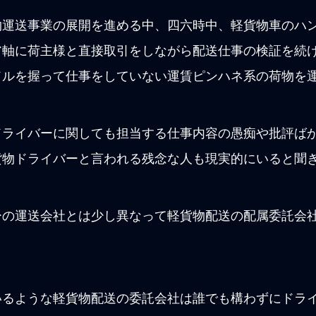
物運送事業の展開を進める中、四六時中、軽貨物車のハ
ア軸に荷主様と直接取引をしながら配送仕事の検証を続
ドルを握って仕事をしていない運賃ピンハネ系の荷物を
ドライバーに関しても担当する仕事内容の愚痴や批評ば
貨物ドライバーと言われる残念な人も現実的にいると聞
ーの運送会社とは少し異なって軽貨物配送の配属委託会
いるような軽貨物配送の委託会社は誰でも構わずにドラ