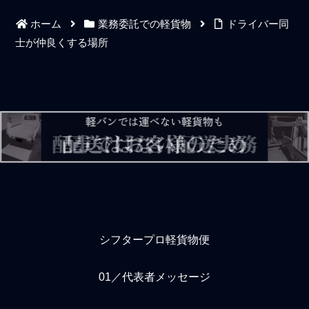
し、今を大切にしながら自
ドライバーは評価を周囲か
ホーム
業務委託での軽貨物
ドライバー同
分を信じるチカラを身に付
ら得られない。評価が下が
けて堂々と配送の仕事や事
れば仕事が減って得られる
士が仲良くする場所
業を進めていくべきであろ
売上収入も下がってしま
う。しかしながら一つの納
う。実力を発揮し続けるこ
品業務ですら「後のことは
とがお金の稼ぎを安定させ
知ったこっちゃない」「サ
るには重要な課題となる。
クッと納品して次へ」とい
我が国の平均年収を超える
う仕事っぷりの軽貨物ドラ
個人事業主軽貨物ドライバ
イバーがゴロゴロと街中に
ーは意外と多い。もちろ
いる。仕事の予習や復習を
ん、社員雇用ではないので
せずに「頑張ってりゃどう
仕事で使用するガソリン代
にかなる」とぬるま湯に浸
や車や諸経費は自分で負担
かった仕事
するわけだがそれでも少
シフタープロ軽貨物便
01／代表者メッセージ