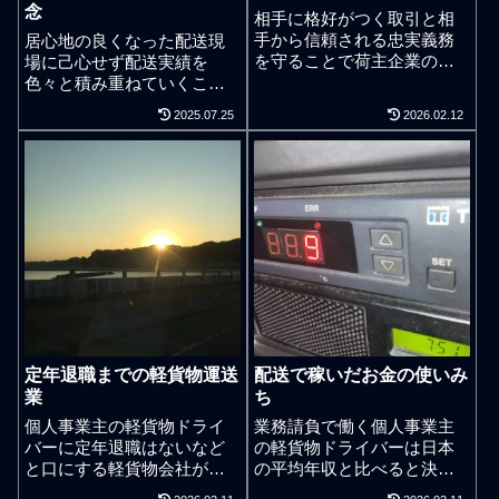
念
相手に格好がつく取引と相
手から信頼される忠実義務
居心地の良くなった配送現
を守ることで荷主企業のビ
場に己心せず配送実績を
ジネスを応援する信頼関係
色々と積み重ねていくこと
の構築。3周を回ってからが
が成長していく上で重要だ
2025.07.25
2026.02.12
本当の仕事人生。軽貨物運
という気持ちがお客様を感
送業のビジネスは取引先と
謝する裏側にある。身体一
ドライな関係性が何かとよ
つで働いている場合には1－
い。ドライであれば相手は
1＋1でどのように成長でき
冷たく感じ取って誤解され
るのかが重要なノウハウと
ることも多いが事業や経営
なる。お世話になっている
で過剰な付き合いは無用で
仕事案件を離れて新しい仕
あり、ブレずに信念を持っ
事案件に挑むことになるわ
て事業勝算を極限まで高め
けだが、一歩間違えると成
ながらミドル層やシニア層
長を失って衰退する。自分
の軽貨物ドライバーは誰し
でやると決めた既存の配送
も訪れる仕事人生のゴール
案件の不平不満を言ったり
定年退職までの軽貨物運送
配送で稼いだお金の使いみ
に自分流で堂々と向かって
表裏を勘ぐり始める負のス
業
ち
いくべきだろう。ドライと
パイラルに陥っている軽貨
は言っても味気なく素っ気
物ドライバーもいたりする
個人事業主の軽貨物ドライ
業務請負で働く個人事業主
ないということでもなく意
が私にとってそれは論外。
バーに定年退職はないなど
の軽貨物ドライバーは日本
思疎通さえできれば言葉は
そのようなことを繰り返す
と口にする軽貨物会社があ
の平均年収と比べると決し
要らずとなる。軽貨物運送
と仕事があることへの感謝
るが現実はゴールが見えな
て収入は少なくはない。も