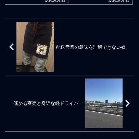
2026.02.11
2026.02.11
業を営む者とし取引先との
を忘れてしまいがちになる
いままの個人事業運営は良
ちろん、実力主義の立場。
信頼関係構築を望んだとき
ので先々を不安にするだけ
くない。物流は365日ずっと
個人事業主軽貨物ドライバ
は配送の仕事上で今後起こ
である。そんな人間はどこ
止まらない世界なので物流
ーはお金の稼ぎに年齢や性
るであろう物流改善の壁を
で何の仕事をやっても慣れ
現場の末端で仕事をしてい
別も関係ない。学歴に縛ら
一緒に乗り越えていこうと
てきた頃合いに不平不満を
る軽貨物の個人事業主ドラ
れることもない。だから言
する互いの姿勢が根本的に
言う人間となり、心を入れ
イバーは勢い任せの日々で
い訳は通用しない。その個
必要になると考えている。
替えない限り疑心暗鬼やマ
仕事人生が流されやすい。
人事業主軽貨物ドライバー
金の話ではない。軽貨物ド
イナス思考も強くなって、
知見経験を積み重ねて自分
の実際の能力や仕事の成果
配送営業の意味を理解できない奴
ライバー業者と荷主企業に
周囲のドライバーの与太話
のペースで働けるように進
を重視して評価がモロに決
於ける信頼関係構築は取引
や最悪は副業話に耳を傾け
化できた個人事業主のドラ
まりお金の稼ぎも比例して
関係構築の初動プロセスが
て毎日を過ごすことにな
イバーであろうと定年を65
くる。つまり、ヤング層で
重要だが、運賃が高いとか
る。一つのことも問題クリ
歳と定めて自分なりに最後
もミドル層でもシニア層で
安いとかお金を払うからと
アしていないのに次の問題
の仕事ミッションを定年ま
も性別問わずに誰でも能力
かそういうことで仕事や事
に進もうとする奴である。
でに終えられる仕事人生を
や仕事の成果を出せば出す
業を応援し合うことにはな
プロ意識のある個人事業主
設計すべきだと私はぼんや
ほど評価を得られる仕組
らない。そう、売れりゃい
ドライバーとして仕事スキ
りと考えている。無論、死
み。実力がない人間ほど割
いってもんじゃない。私の
ルを完成させていくとき、
んだら事業も終わる。元気
に合うとか割に合わない仕
ように無闇に同業者の知り
自身の過去の仕事経験で断
儲かる商売と身近な軽ドライバー
であろうとも超真剣に危機
事案件だとか口走ることが
合いを増やさな
片化させたセグメントがう
意識を持てば今やらなくて
多いが、軽貨物運送業の仕
まく繋がることで
はならないことが見えてく
事は同業者同士でも徹底し
るだろう。ちんたら諦めの
た実力主義の強い競争力を
妥協をせず、事業や仕事の
生み出している。実力主義
基本でもある急務への気付
は評価こそが絶対。成果が
きを疎かにしてはならない
出せない個人事業主軽貨物