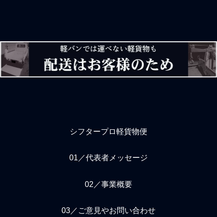
不備などで申告区分2や区分
に働けば数ヶ月後には知ら
3になれば荷主企業としては
ぬ間に疲れが出てしまい、
タイトなスケジュールがベ
交通事故を起こしたり、車
ースなので通関完了後の輸
の故障を発生させたり、仕
送計画や入荷入庫のデバン
事でミスをしたり、体調を
段取りや出荷出庫のスケジ
崩したり、などして売上収
ュールまで総崩れになるの
入は足して引いてのパター
で商品を待つ荷主企業の顧
ンとなってしまい、無理に
客側にも迷惑や影響を与え
背伸びした努力は無意味と
ること
なることも多々ある
シフタープロ軽貨物便
01／代表者メッセージ
02／事業概要
03／ご意見やお問い合わせ