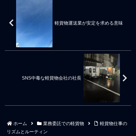
な教育ばかりですので、せ
長させる土俵にすら立てな
フィートや40フィートのコ
こうとする意識を自分なり
っかくの開業ドライバーで
い。無論、1日の全休無しで
ンテナを使った貿易や航空
に高め、寝る時間と休む時
あるにも関わらず自営がで
毎週や毎月働いていようと
輸送でのパレット単位やケ
間を切り売りしてでも周囲
きない依存体質、軟弱営業
も偉いとか真面目とか凄い
ース単位の貿易実務に関与
関係者から信頼を得ながら
軽貨物運送業が安定を求める意味
な状態に落ちぶれていくこ
お金を稼げるとかそういう
してきた経験と知見がある
配送の仕事で働いてお金を
とでしょう。実際そうなる
ことでもない。1日の時間は
ので荷主企業が輸送手段を
稼いでいくことにより安定
と根本的に個人事業主で開
女性や男性を問わず年齢も
選ぶ要素の根本部分は理解
収入の道がどうにか見えて
業した本筋の意味が飛んで
学歴も関係なく誰しも平等
できている。それは専門職
くるもの。嫌々やる仕事で
しまい、配送の仕事を貰う
に24時間あるわけで、個人
に近いので新人や素人では
はない。ドライバー募集で
ために開業したような状態
事業主の軽貨物ドライバー
話にならない世界ではある
ありがちな胡散臭いキャッ
へと陥ります。名のある軽
として仕事ニーズをうまく
が昔は仕事の依頼先である
チコピーだが個人事業主が
貨物配送会社への専属委託
睨んでそれをうまく活用す
最大手総合物流会社の通関
好きなときだけ働けるとい
は良くも悪くも飼い犬状
るだけのことだ。全休があ
部門に入社してくる新入り
う言葉の裏にある本当の意
態、しかも雇用関係ではな
ろうとも無駄に1日を過ごす
SNS中毒な軽貨物会社の社長
通関士の従業員を荷主の立
味は社会人として理解して
い委託ですので社畜以下の
のは勿体無いというかそれ
場で叱ったり仕事の落ち度
おくべきだろう。稼ぐ仕事
鴨ネギ状態で
を教育をしたりといった記
であり儲ける仕事ではな
憶も残っているが国際海上
い。ガツガツ働いても儲か
輸送や国際航空輸送といっ
ることはない。仕事ニーズ
た物流の先端業務は経験だ
に働き方を寄せていく必要
けがモノをいうと言っても
があるがガツガツ働けば相
決して過言ではない。報告
応にお金は稼げるものの、
ホーム
業務委託での軽貨物
軽貨物仕事の
や連絡や相談を舐めてはい
身体のストレスと神経スト
けない。乙仲やフォワーダ
レスと精神のストレスを想
リズムとルーティン
ー側のスタッフによる書類
像以上に消費するため無茶