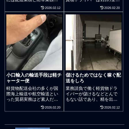
緻密なスキルアップ計画が
なしで毎週や毎月働いてい
2026.02.12
2026.02.20
必要となり、その目標を達
る実態も珍しくはないが30
成するには稼ぎの不確定要
分前行動のルーティン化こ
素を計画に織り込む必要も
そが精神と神経と身体の疲
ある。個人事業主の軽貨物
れを残さない重要な仕事術
ドライバーは御用聞きにな
となる。本当の能力差。社
ってはならぬ。御用聞きで
員雇用ではない業務委託で
はなく個人事業主として提
働く個人事業主の軽貨物ド
案営業する実力を身に付け
ライバーは週7で休みなく稼
るべし。 幾らの仕事 幾らな
働するケースも何ら珍しく
らやれる仕事求人サイトで
はない。1日全休が無かろう
軽貨物ドライバー募集を社
と毎週や毎月クタクタで
員雇用ではない委託で募集
嫌々働いているというわけ
小口輸入の輸送手段は軽チ
儲けるためではなく稼ぐ配
するレベルの軽貨物配送会
でもなく、やや勢い任せで
ャーター便
送をしろ
社ではその9割が個人事業主
あるが零細企業の社長が寝
ドライバーにとって肝心な
ているときも四六時中で会
軽貨物配送会社の多くが国
業務請負で働く軽貨物ドラ
部分となる「自営」の教育
社のことを想っている状態
際海上輸送や航空輸送とい
イバーが儲けるなどとんで
を一切受けられないと言わ
に似ている。生活環境にも
った貿易実務はど素人だが
もない話であり、精を出し
れています。名のある軽貨
よるが営業弱者で実力の乏
小口輸入業務のプロセスで
て働いてお金を得て稼いで
2026.02.20
2026.02.12
物配送会社へ配属してしま
しい個人事業主の軽貨物ド
軽貨物チャーター便は必要
いく立場である。利益を得
うと良くも悪くも個人事業
ライバーが週休2日がいいな
不可欠。目的は安く運ぶで
る。業務請負で働く個人事
主として骨抜きドライバー
どとほざいているようでは
はない。曲がりなりにも20
業主の軽貨物ドライバーは
になってしまう頭でっかち
根本的に個人事業を安定成
年ほど国際海上輸送での20
社会や会社の役に立って働