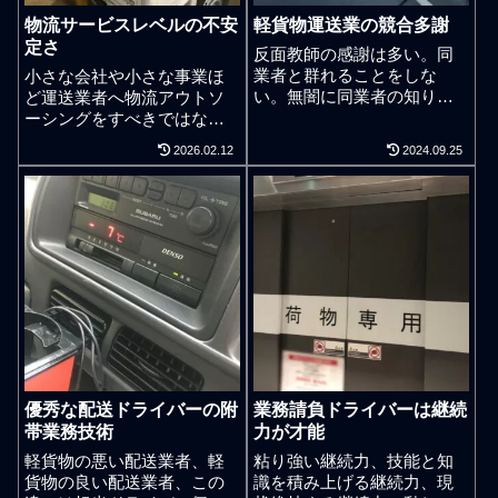
物流サービスレベルの不安
軽貨物運送業の競合多謝
定さ
反面教師の感謝は多い。同
業者と群れることをしな
小さな会社や小さな事業ほ
い。無闇に同業者の知り合
ど運送業者へ物流アウトソ
いを増やさない。この業界
ーシングをすべきではな
は仕事欲しさなのか寂しい
い。出荷売上は体感が大
2026.02.12
2024.09.25
人間なのかは分からないが
事。軽貨物運送業界では配
同業者同士で群れていたり
送の仕事欲しさなのか物流
同業者の知り合いを増やす
アウトソーシングという言
ことでクソみたいな情報交
葉を使って荷主企業や物流
換で気休めを求める営業弱
会社に配送サービスを提案
者が結構多いと感じてい
する会社がある。ただそれ
る。ニュースでも流れる通
らは荷主としての事業経験
りで多重下請けでその場凌
が無い業者だったり荷主企
ぎの仕事をしている人間が
業の事業や一般企業のビジ
多い業界なのでお客様を持
ネスモデルを理解できるま
たない日雇いの軽貨物ドラ
での頭脳が無い業者だった
イバーが非常に多い。日雇
り、単なる配送業者が単な
優秀な配送ドライバーの附
業務請負ドライバーは継続
いと言うと聞こえが悪いの
る配送の知見経験だけで物
帯業務技術
力が才能
でスポットのドライバーと
流アウトソーシングで配送
かフリーランスのドライバ
を任せて欲しいなどと提案
軽貨物の悪い配送業者、軽
粘り強い継続力、技能と知
ーなどとも呼ばれるが同業
している。真の物流アウト
貨物の良い配送業者、この
識を積み上げる継続力、現
者と群れてしまうと一歩前