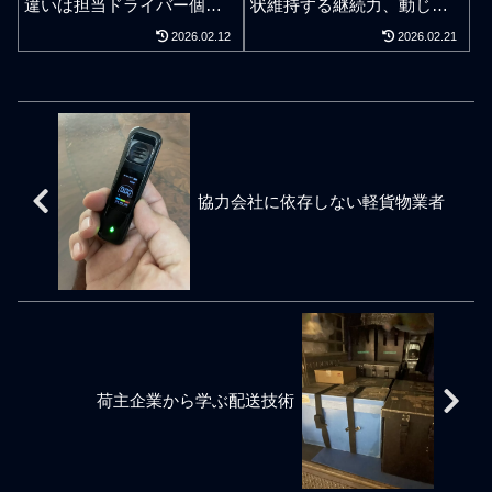
ソーシングは荷主企業の営
違いは担当ドライバー個人
状維持する継続力、動じな
にはもう出れないだろう。
業姿勢や経営思想に同期を
の人柄の良さと親切さで決
い継続力、人並み以上に4大
2026.02.12
2026.02.21
群れたり知り合いを増やし
業者として配送ドライバー
まる。会社の規模や看板で
継続力があれば軽貨物運送
てしまった個人事業主ドラ
ができるかどうかが重要で
はない。優しい人柄という
の業界で個人ドライバーは
イバーのみんながみんな自
ある。言わば友達以上恋人
能力。私自身が関わってい
十分に通用する。継続力こ
分だけは割りの良い仕事を
未満、アルバイト以上社員
る軽貨物配送の仕事や現場
そ才能。我々のようなデス
したいという目の色をして
未満といった、といった立
では不思議と嫌な人は1人も
クワークではない現役の軽
いるが、お金の稼ぎと信頼
ち位置とも言えよう。メー
いません。こういったこと
貨物ドライバーは、配送仕
の稼ぎを同時に得ることを
カーや販売会社など商品の
は当たり前のことのようで
事が困難でも粘り強いスタ
していない仕事っぷりの末
製造や販売を主体とする荷
当たり前のことではないの
イルを継続する、配送技能
協力会社に依存しない軽貨物業者
路である。軽貨物運送事業
主企業は経営規模が小さけ
でラッキーなことだと感じ
と配送知識を向上させるス
で大事だと感じているの
れば小さいほど丸投げ的な
ます。私は街の便利な運送
タイルを継続する、配送サ
は、自分自身で自分の仕事
物流のアウトソーシングは
屋さんになることをベース
ービスを現状維持させるス
人生を歩んでいる感覚を忘
すべきでないと私は考えて
とゴールにしていることか
タイルを継続する、配送イ
れないで顧客や仕事関係者
いる。どんなに業績が好調
らも、好き嫌いで物事の判
レギュラーに動じないスタ
に尽くすことである。お金
で猫の手を借りたいほどの
断や決断をシンプルにする
イルを継続する、こういっ
儲けがしたくて軽貨物運送
忙しさでも物流の動きを目
ようにして、義理、狭く深
た継続力の必要性を理解し
業界で仕事をしている軽貨
で見ないで金勘定だけで事
くを営業稼働するスタンス
た仕事っぷりができれば仕
物会社の社長が多いとは思
業を経過させてはならな
を大切にしています。こう
事上のミスは自然とゼロ化
うが、お金よりも信頼を稼
い。敏感に感じ取らなけれ
荷主企業から学ぶ配送技術
いった方針は千葉県で腐る
しクライアントに信頼され
ぐために仕事をするスタ
ばならない物の動きの違和
ほどいる軽貨物配送業者の
るドライバーへと成長す
感に対して判断や決断を
ような売上欲しさの広く浅
る。継続は才能であるが、
くという営業姿勢とは大き
継続したくても継続するチ
く異なります。私の場合、
ャンスを失えば継続はでき