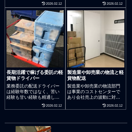
間。働いた分だけ稼げるだ
か失敗を謝罪する必要はな
2026.02.12
2026.02.12
とか間抜けなことを言う利
いという態度を取ってしま
用運送のピンハネ軽貨物配
い失敗や落ち度を正当化し
送会社に煽られ、余裕率の
ようとする軽貨物ドライバ
時間を自己認識せずに勢い
ーは評価を必ず下げる。謙
任せで仕事をし続けていて
虚さと余裕が大事。雇われ
も個人事業ドライバーの業
の軽貨物ドライバーのよう
績はやがて頭打ちとなる。
に1日中ずっと仕事に追われ
我慢、努力、苦労。軽貨物
ていると感じる人は仕事や
ドライバーの仕事を個人事
取引を感謝して楽しむ能力
業主で請負して働いている
や余裕がなく、身体ストレ
人の多くが、過去の前職に
ス、神経ストレス、精神ス
おいて仕事上での我慢で失
トレス、のレベルは高まる
長期活躍で稼げる委託の軽
製造業や卸売業の物流と軽
敗したり、努力で失敗した
ばかりである。とは言え、
貨物ドライバー
貨物配送
り、苦労で失敗したり、そ
雇われではない業務請負で
ういった経験を持っている
働いている個人事業主ドラ
業務委託の配送ドライバー
製造業や卸売業の物流部門
と考えられます。学歴を持
イバーの場合は仕事に追わ
は経験年数ではなく、苦い
は事業のコストセンターで
ち、新卒で軽貨物ドライバ
れてなんぼであり、忙しさ
経験も甘い経験も精通して
あり会社売上の波動に対応
ーの職を夢や希望で選んで
こそ稼ぎのバロメーターで
いるからこそ、長期活躍し
できる物流体制作りが営業
2026.02.12
2026.02.12
開業ドライバーになったと
ある。業務請負ドライバー
て稼げるようになる。ドラ
部門の計画性を高める。鋭
いう人は稀です。中卒、高
は寝る時間を切り売りする
イバーファーストは駄目。
い直感の軽ドライバー。私
卒、大卒、どこかしらの会
ことと身体の疲れと神経の
配送仕事は覚えるだけで稼
自身はその辺の軽貨物ドラ
社へどうにか就職したもの
疲れと精神の疲れを回復さ
げるようになるのか。配送
イバーとは異なり独立系の
の何かしらの理由や事情で
せるスピードそのものが腕
仕事の内容はどうやって誰
軽貨物運送業者の現役ドラ