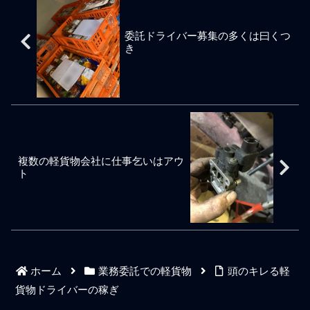
会社を辞め、職を探し、軽
の見せどころだ。そして更
に教わるのか。配送仕事に
イバーなので軽配送の同業
貨物配送ドライバーへと転
に信頼とお金の稼ぎが同業
コツはあるのか。業務委託
者とは無闇に知り合いにな
職や再就職したパターンが
者より上をいく者の場合、
委託ドライバー募集の多くは曰くつ
ドライバーが悠長にそんな
ったりはしない。当然なが
大半かと思われます。そこ
お金の稼ぎに若干の波を作
き
感じのことを言ってるよう
ら担当で請け負う責任業務
そこの年齢層になって転職
りながら働く時間の余裕を
ではお金など残らず、疲れ
のNDAを考えているからで
したものの我慢や努力や苦
確保し、労力を高めるため
と不安しか残らない。矛盾
ある。請負業務上で知り得
労はしたくないと語るレベ
に仕事効率を高めることに
し、個人事業主という立場
たあらゆる情報の漏洩につ
ルの軽貨物ドライバーの個
注力しつつもそうして完成
であるにも関わらず収入の
いてNDA（秘密保持契約）
人事業主も見受けられます
した時間の余裕を新しい仕
安定や仕事安定を求めるよ
は会社雇用のドライバーで
が、それらは自分の過去で
事への挑戦に回すのであ
うなご都合主義の妙な軽配
あれ外注委託のドライバー
我慢や努力や苦労をしても
る。暇こそがチャンスであ
送ドライバーも世の中には
であれ舐めてはいけない。
成功できずに失敗した経験
るが計画的な暇と突発的な
いる。個人事業で収入を安
よくあるパターンだが業務
複数の軽貨物会社に仕事乞いはアウ
から偏屈な人間になってい
暇はわけが違う。勿論のこ
定成長させるには相応に長
請負で働く軽貨物ドライバ
ト
ると思われます。 我慢で成
とだが仕事に追われること
期活躍できるドライバー能
ーが配送現場で一緒に働く
功する。
にストレスを感じ
力や技能、言葉遣い、愛想
他社ドライバーらと接触し
や身嗜み、営業で通用する
て雑談をしたりヘラヘラと
能力や人間力や人格、仕事
仕事案件のノイズを掻き集
と戦う意識や社会貢献の意
めてくる人間がいるわけが
識をきちんと身につけなけ
そんな人間はNDAという以
ればならない。物を届け
前に業者ドライバーとして
ホーム
業務委託での軽貨物
頭のキレる軽
て、はい、おしまい、とい
信用も信頼もできない人間
う意識で配送業務をしてい
と見做される。ヘラヘラと
貨物ドライバーの稼ぎ
るといつまで経っても売上
ノイズを掻き集めてくる人