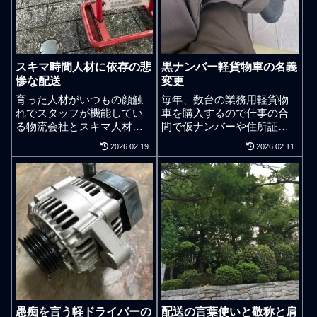
スキマ時間人材に依存の悲
黒ナンバー軽貨物車の名義
惨な配送
変更
育った人材がいつもの顔触
毎年、数台の業務用軽貨物
れでスタッフが機能してい
車を購入するので仕事の合
る物流会社とスキマ人材サ
間で仮ナンバーや住所証明
ービスに手を出してしまい
書の書類取得をするために
2026.02.19
2026.02.11
新顔スタッフが入れ替わり
地元の役所へ出向くことが
労働だけをしている人材末
ある。最近思うが私が行く
期な物流会社。ハリボテ物
役所はスタッフの対応が親
流。スキマ時間で働く日雇
切だと感じている。そもそ
いバイトの人材サービスに
も遊びに行くわけではない
依存してしまった荷主企業
場所ではあるが気分は悪く
の物流は表面上では業務が
ならない。役所なので様々
回っているが職場に技術と
なルールは甘くないので手
信頼感は蓄積されない。結
続き際は内容の誤りに関す
果どうなるか。会社のため
る臨機応変や柔軟性はな
に働いている軸の人材と自
い。スタッフは腐るほどい
分のために働いている軸の
るように見えるが確認作業
愚痴を言う軽ドライバーの
配送の言葉使いと敬称と肩
人材とでは人材価値が想像
で時間を待たされることも