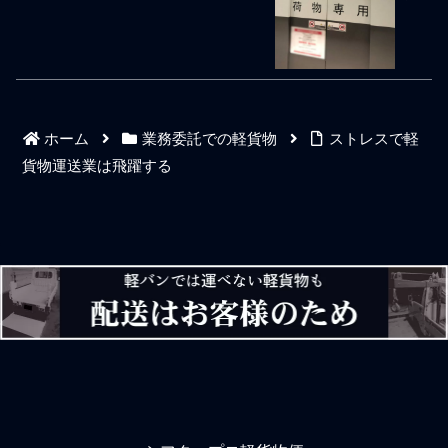
単に言えば拡大から拡充へ
ても馬鹿なのか間抜けなの
サンダルは論外ですし、ジ
のシフトによるリス
かは分からないが、寝れて
ャージや半ズボンも論外で
いない、腰が痛い、肩が痛
すし、Tシャツも不可と考え
い、腕が痛い、そんな誰し
るべきでしょう。倉庫や荷
も当たり前のことで自分は
主の配送現場にルールがあ
頑張ってますアピールを周
ればそれに順応して従い、
囲に愚痴る人間は自分がポ
細かなルールがたとえなく
ホーム
業務委託での軽貨物
ストレスで軽
ンコツの軽貨物ドライバー
とも軽配送は人と接する集
だと言っているようなも
荷や納品の仕事である以
貨物運送業は飛躍する
の。腐るほどいる軽貨物ド
上、社会人として品のある
ライバーの中から取捨選択
身嗜みは必須です。これら
される人気商売、わざわざ
は同じ現場で複数人が仕事
未熟さは周囲に露呈して口
をしている軽配送ドライバ
にすることではない。仕事
ー同士を見比べると、プロ
を愚痴るポンコツ人間が横
意識のあるドライバーと大
並びの仕事社会で優先され
雑把なドライバーの差は歴
ることもない。寧ろ社会人
然です。仕事ができるとか
として馬鹿にされるだけで
できないではなく、働く姿
共感など一切ない。愚痴を
勢の違いです。汚れるから
言う側は自分が愚痴を言
汚れても良い服装で