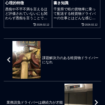
心理的特徴
書き知識
以上に違う。例えるならば
多々ある。だが、信頼感と
耐久品と消耗品の違いのよ
いうか信用感というかそう
愚痴や不平不満を言えるほ
千葉県で軽の貨物車に乗っ
うに会社や事業で意味が残
いう安定感がある。こうい
ど評価されていないにも関
て配送する軽貨物ドライバ
る人材コストと意味が残ら
ったことは当たり前のこと
わらず愚痴を言うことで周
ーの仕事とはどんな感じ
ない人材コストの違いであ
なのかも知れないが私の仕
囲に自分を認めさせたい駄
か。フリーランスやダブル
2026.02.12
2026.02.12
る。経営資源へとなってい
事上でもこういった空気感
目なタイプの軽貨物ドライ
ワークの副業レベルの技能
かないスキマ人材サービス
は参考にしたり見習うべき
バー業者の心理。愚痴ると
でもできるような宅配系の
などのヒトを会社の売上維
部分と感じている。親切さ
いう形で自分は頑張ってい
物運びもあれば、荷主の配
持や売上欲しさで場当たり
え怠らないスタンス。これ
ると伝えたい人間。この業
送部で社員や準社員と同じ
に使って仕事を回転させて
さえ守られていればそれ以
界、駄目な業務請負の軽貨
ように配送の仕事を外注の
しまうとやがてその事業は
上でもないそれ以下でもな
物ドライバーほど最近仕事
立場でフォローするセール
ハリボテ状態となる。事業
い業務対応で十分なのだ。
が忙しくて眠れていないん
スドライバーの仕事、身嗜
では意味の出る売上、意味
課題解決力のある軽貨物ドライバー
だよと寝てないアピールを
みやプロの接客姿勢をドラ
の出る人材、意味の出る取
になれ
愚痴るのは有名。腰が痛
イバーに求めるような本業
引、を大切にしなければな
い、肩が痛い、腕が痛い、
の紳士的な軽貨物ドライバ
らない。特に中小零細企業
同業者と比較して努力も貢
ーでなければ通用しないよ
は下駄を履いて背伸びをし
献もしていないのに軽貨物
うな仕事案件もあります。
ても健康経営にはならな
ドライバーの商売道具を意
フリーランスや副業ドライ
い。ここ最近も我が国で最
味する身体が疲れたアピー
バーよりも能力値が高い本
大手の宅配物流企業で数千
ルを間抜けに周囲へ愚痴る
職の軽配送ドライバーは服
人規模の委託切りのニュー
人間も駄目な業務請負の軽
装や靴などの身なりも常日
スがあった。私には関係な
貨物ドライバーとして有
頃から意識しています。当
いので深い関心はないが簡
業務請負ドライバーは継続力が才能
名。個人事業主や大人とし
然ながらクロックスなどの