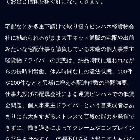
てお金と信頼を稼ぐ肝になってきます。
宅配などを多重下請けで取り扱うピンハネ軽貨物会
社に勧められるがまま大手ネット通販の宅配や出前
みたいな宅配仕事を請負している末端の個人事業主
軽貨物ドライバーの実態は、納品時間に追われなが
らの長時間労働、休み時間なしの違法状態、100件
や200件などと異様に増える配達件数の暗黙強要、
仕事丸投げの配属会社による運賃ピンハネでの低賃
金問題、個人事業主ドライバーという営業弱者はあ
まりにも大きすぎるストレスで普段の能力を発揮で
きずに、働き過ぎによってクレームやコンプレイン
を発生させやすく、体調不良を引き起こす人も少な