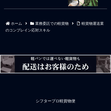
ってることは単なる人集め
どとほざいているようでは
による違法な二重派遣ギリ
根本的に個人事業を安定成
ギリで大手からの下請けや
長させる土俵にすら立てな
孫請け仕事にドライバーを
い。無論、1日の全休無しで
斡旋する稼働状況なので営
毎週や毎月働いていようと
ホーム
業務委託での軽貨物
軽貨物運送業
業弱者で営業基盤は脆いま
も偉いとか真面目とか凄い
まの会社が多い。典型的な
お金を稼げるとかそういう
のコンプレイン応対スキル
多重下請け構造である。も
ことでもない。1日の時間は
ちろん、この業界でも元請
女性や男性を問わず年齢も
け会社は数より質の追求で
学歴も関係なく誰しも平等
あるが、必然的に下請け会
に24時間あるわけで、個人
社や2次3次請け会社は単な
事業主の軽貨物ドライバー
る数集め状態となる。要す
として仕事ニーズをうまく
る元請けの会社が嫌がって
睨んでそれをうまく活用す
やらないような効率の悪い
るだけのことだ。全休があ
仕事ばかりを下請けや2次3
ろうとも無駄に1日を過ごす
次請負の会社が引き受けて
のは勿体無いというかそれ
いる。そもそ
シフタープロ軽貨物便