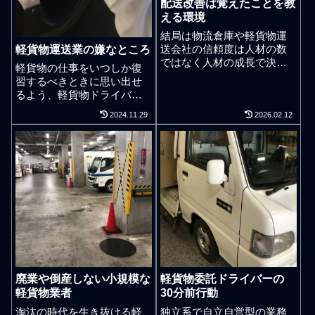
配送改善は覚えたことを教
える環境
結局は物流倉庫や軽貨物運
送会社の信頼度は人材の数
軽貨物運送業の嫌なところ
ではなく人材の成長で決ま
軽貨物の仕事をいつしか復
る。軽貨物ドライバーのよ
習するべきときに思い出せ
うな良くも悪くも日本経済
るよう、軽貨物ドライバー
の底辺で働く仕事は当てに
の仕事内容と軽貨物会社の
ならない期待をしたり見返
2024.11.29
2026.02.12
仕事内容で嫌な点と好きな
りを期待した行動をするよ
点を常日頃からいくつか明
うな人間力のちっこい奴は
確にしておくことの重要
馬鹿を見る。そういう甘い
性。千葉県で軽貨物配送の
期待は仕事があることへの
仕事や事業運営を考えるに
初心と感謝を忘れた薄っぺ
至り、私は「嫌々で仕事を
らい人間の欠如でしかな
しない」という意識をもっ
い。軽貨物運送業としては
て自身がやるべき案件を決
その場凌ぎの業務依頼を一
め、日々の仕事を進めてい
見さんのお客様から受ける
ます。「嫌々で仕事をしな
ことに私は違和感があるが
い」とは「好きな仕事だけ
その場凌ぎの物流ニーズに
をする」という身勝手な働
貢献することでお客様から
廃業や倒産しない小規模な
軽貨物委託ドライバーの
き方と表裏一体なわけです
感謝をされて気分が良くな
軽貨物業者
30分前行動
が、自分自身の身体で「知
ってもお客様を選ぶ相手を
見経験を積み重ねてから好
淘汰の時代を生き抜ける軽
独立系で自立自営型の業務