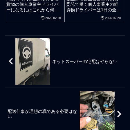
間違っていれば業務の対価
きなことだけをする」とい
貨物の個人事業主ドライバ
委託で働く個人事業主の軽
はお金にはなるが時間の無
うプロ意識こそが、社会人
ーになるにはこれから何を
貨物ドライバーは1日の全休
駄になることが多いと捉え
として深みが増すミドル層
すればよいのか。腰を据え
なしで毎週や毎月働いてい
ている。私のような独立系
2026.02.20
2026.02.20
やシニア層の個人事業主軽
る。相変わらず千葉県でも
る実態も珍しくはないが30
で独自営業する者にとって
貨物ドライバーに求めるべ
軽貨物運送業界は求職者の
分前行動のルーティン化こ
はお金ではなく信頼が稼げ
き才覚だと思われます。転
実態を無視したドライバー
そが精神と神経と身体の疲
ない取引はやる意味がな
職や定年後の仕事探しで懸
求人募集を繰り返す法人の
れを残さない重要な仕事術
い。人間と人間の関係でも
命に開業する個人事業主ド
軽貨物配送会社が少なくな
となる。本当の能力差。社
同じであり当店が一般公開
ライバーが仕事欲しさにお
い。ドライバー求人をする
員雇用ではない業務委託で
ではドライバー募集を一切
金を出してまで軽貨物の組
軽貨物配送会社の大半はト
働く個人事業主の軽貨物ド
せずに余分な付き合いを必
合や軽貨物のフランチャイ
ラック運送会社とは異なり
ライバーは週7で休みなく稼
要としないのもそれが背景
ネットスーパーの宅配はやらない
ズに加盟契約してしまい、
固定給で雇用する正社員ド
働するケースも何ら珍しく
にある。やるべき仕事なの
その後、荷主の委託料から2
ライバー探しではない外注
はない。1日全休が無かろう
か信頼の稼ぎがあるかボラ
割も3割もピンハネされたり
委託ドライバー探しなので
と毎週や毎月クタクタで
ンティアではなくお金の稼
マージンの二重取りで苦し
ドライバーを何人採用して
嫌々働いているというわけ
ぎがベースにあるもののお
んでいる個人事業主ドライ
も会社で人件費が発生する
でもなく、やや勢い任せで
客様に貢献することを考え
バーもいると巷で聞きま
わけでもなく求人募集をや
あるが零細企業の社長が寝
るのではなく、お客様や相
す。一部の悪徳と言われて
りたい放題。実態は業績好
ているときも四六時中で会
手を応援したいと考えられ
いる軽貨物配送の業者では
調でも事業拡大でもなんで
社のことを想っている状態
る心のゆとりが育っている
軽貨物車両を高額なリース
もない。ドライバー募集を
に似ている。生活環境にも
ことが自己成長では重
配送仕事が理想の職である必要はな
やレンタルの名目で高いマ
繰り返している軽貨物配送
よるが営業弱者で実力の乏
い
ージンを抜いて個人事業主
会社は事業拡大などと一丁
しい個人事業主の軽貨物ド
ドライバーに車を
前なことを言っていてもや
ライバーが週休2日がいいな