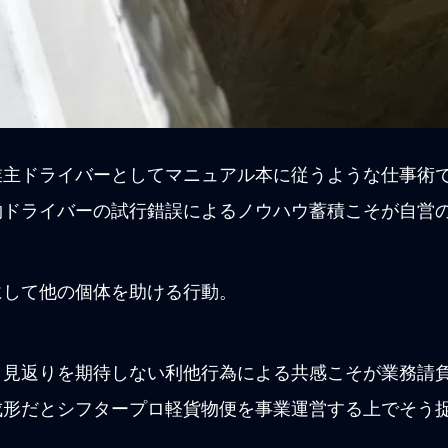
業主ドライバーとしてマニュアル本に従うような仕事術
物ドライバーの試行錯誤によるノウハウ蓄積こそが自営
にして他の個体を助ける行動。
、見返りを期待しない利他行為による共感こそが業務請
成形だとシフタープロ軽貨物便を事業運営する上でそう