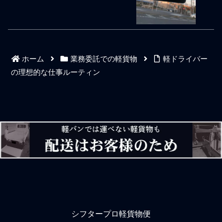
はり、裏切りや不義
いう甘い仕事ではない
模のある国際的な会社など
ので先々を不安にするだけ
強敵だったので徐々にシェ
である。そんな人間はどこ
アを伸ばして名前も売って
で何の仕事をやっても慣れ
いくゼロイチの実感話が酒
てきた頃合いに不平不満を
の肴である。お客様を増や
言う人間となり、心を入れ
して敵を倒してなんぼ。ま
替えない限り疑心暗鬼やマ
ホーム
業務委託での軽貨物
軽ドライバー
さに小さな勝利は美酒。昔
イナス思考も強くなって、
は、海外との取引や日本全
周囲のドライバーの与太話
の理想的な仕事ルーティン
国の顧客と関わりながらワ
や最悪は副業話に耳を傾け
ールドワイドな仕事環境だ
て毎日を過ごすことにな
ったこともあって答えが出
る。一つのことも問題クリ
にくい考えるテーマも多か
アしていないのに次の問題
ったが勝算の根拠が薄い仕
に進もうとする奴である。
事テーマの自信を本物にし
プロ意識のある個人事業主
ていくカンフル剤がお酒だ
ドライバーとして仕事スキ
ったのだろう。昔も今も決
ルを完成させていくとき、
して勝ち組の人間ではない
自身の過去の仕事経験で断
が、若い頃の仕事では国の
片化させたセグメントがう
省庁や大企
まく繋がることで
シフタープロ軽貨物便