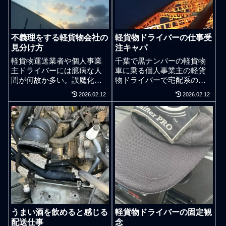
不義理をする軽貨物会社の
軽貨物ドライバーの仕事受
見分け方
注キャパ
軽貨物運送業者や個人事業
千葉で黒ナンバーの軽貨物
主ドライバーには臆病な人
車に乗る個人事業主の軽貨
間が何故か多い。誤魔化し
物ドライバーで宅配系の案
たり、嘘をついたり、不義
件を請け負っている人は仕
2026.02.12
2026.02.12
理をする人間がポツポツと
事量が多すぎて激務になっ
いる。正直に胸を張って事
ている人が多い。軽貨物配
業や仕事をすればいいのに
送の仕事で軽バンの荷室に
と感じる。つい先日、親し
荷物を満載にして街中を走
い中型トラック運送ドライ
っている配送ドライバーを
バーさんとの会話で新人ド
見かけます。見ない日はあ
ライバーが突然ばっくれた
りません。軽貨物ドライバ
という話を聞いたりもした
ー同士は共存共栄ではあり
が軽貨物運送業者のみなら
ません。共存共苦の精神が
ず運送業界には一定数の駄
大事です。配属会社とドラ
目な奴がいるのは事実だろ
イバーの関係は鴨葱状態で
う。裏切りや不義理をする
すので配送会社はドライバ
うまい酒を飲めると感じる
軽貨物ドライバーの固定観
人間はこれぐらいはいいだ
ーに対して共存共栄を唱え
配送仕事
念
ろうという自分勝手な基準
ます。とても便利な宅配便