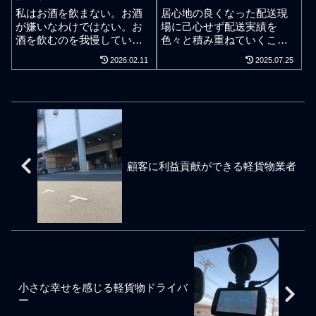
をつくるものの結局最後は
ですが、荷物を届けてくれ
私はお酒を飲まない。お酒
居心地の良くなった配送現
都合の悪さを隠すことがで
る車は大きなトラックや軽
が嫌いなわけではない。お
場に己心せず配送実績を
きなくなって事実を微妙に
貨物車の違いはあります
酒を飲むのを我慢している
色々と積み重ねていくこと
捻じ曲げて誇張する。我々
が、大手宅配便の車だけで
わけでもない。ワンチーム
が成長していく上で重要だ
2026.02.11
2025.07.25
のように業務請負で働く者
なく、車両に大手宅配便の
の24時間体制で配送仕事を
という気持ちがお客様を感
はとにかく信頼が命であ
ステッカーなどが貼られて
365日で業務請負している以
謝する裏側にある。身体一
る。立つ鳥跡を濁さずが何
いないような無印の軽貨物
上、特別な事情がない限り
つで働いている場合には1－
故重要なのかを理解できて
ドライバー業者も多く見か
責任者としてお酒を簡単に
1＋1でどのように成長でき
いない駄目な奴はしっぺ返
けます。そういう軽貨物配
飲まないのは普通のことで
るのかが重要なノウハウと
しを食らう。自分に都合の
送のドライバーは、大手宅
ある。ふと思う。昭和、平
なる。お世話になっている
悪いことを事実と真実を捻
配業者の下請けや孫請けや
成、若い頃はネクタイ族の
仕事案件を離れて新しい仕
じ曲げてその場を凌いでも
ひ孫請けでの仕事だった
都内勤務で毎日のように定
事案件に挑むことになるわ
顧客に利益貢献ができる軽貨物業者
業務不履行や約束不履行を
り、インターネット通販の
時になれば会社近くの飲み
けだが、一歩間違えると成
すると軽貨物運送業者や個
商品を朝から晩までひっき
屋に立ち寄ったりハシゴし
長を失って衰退する。自分
人事業主ドライバーはその
りなしに運ぶ仕事だったり
て夜の銀座へと向かったり
でやると決めた既存の配送
後に何年が過ぎようと賠償
しますが、そういうドライ
する日々で仕事や事業のモ
案件の不平不満を言ったり
請求の対象となる。裏切り
バーの仕事内容の多くは、
チベーションを維持してい
表裏を勘ぐり始める負のス
や不義理は周囲で根こそぎ
配達の荷物を1日あたりいっ
た。遊びのお酒ではなく仕
パイラルに陥っている軽貨
排除しなければならない。
ぱい運ぶことができればお
事のお酒。結局はお酒を飲
物ドライバーもいたりする
悪質な軽貨物運送業者や個
金になるといった仕事で
んで明日も行け行けどんど
が私にとってそれは論外。
人事業主ドライバーの存在
す。簡単にいうと自分で自
んである。そう考えると若
そのようなことを繰り返す
小さな幸せを感じる軽貨物ドライバ
は同業関係者へ情報の御触
分に課すノルマ式です。頑
い頃の私にとって仕事のお
と仕事があることへの感謝
ー
れを回すことにもなる。や
張るとか、やらされる、と
酒は美味かった。競合が規
を忘れてしまいがちになる