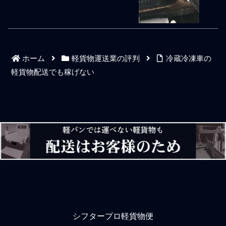
走っ
除と言える。楽して金にな
をこなしているスポット専
ればいいってもんではな
門のマルチ型ドライバーで
い。軽貨物業界には、人間
もヘルプの場合は他人のル
関係を利用しようとする人
ールで出来上がっている現
間、嘘つきな人間、泥棒猫
場なので想定に想定を重ね
みたいな人間も多い。プラ
てもイージーミスが生じる
ホーム
軽貨物運送業の評判
冷蔵冷凍車の
イベートが仕事の上にある
ことがある。自分でカバー
人間や自己中心な人間であ
できそうなイージーミスで
軽貨物配送でも稼げない
りながらも困ったときに
あろうとも歯車が狂うと大
は、約束の約束を変えたり
きな問題へと発展してしま
条件の条件を変えたり、の
うこともある。ちょっとし
感じな習性の人間も少なく
たミスであろうと業務遂行
ない。働く社会人としての
を急ぎながら同時にミスの
思考が人並みできちんとし
対処カバーをきちんとして
ている人の方が少ないと思
おかなければならないのは
う。私は若い頃から、事業
困難なことだ。軽貨物ドラ
や経営では同じ汗をかいた
イバーの多くは機械的な動
人間しか信頼をしないよう
きを要請されるため普段と
にしている。来るもの拒ま
違うイレギュラーが
シフタープロ軽貨物便