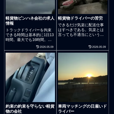
軽貨物ピンハネ会社の求人
軽貨物ドライバーの苦労
情報
できるだけ気楽に配送仕事
はすべきである。気楽とは
トラックドライバーを拘束
言っても不適当にという意
できる時間は基本的に1日13
味ではなく、イライラなん
時間。最大でも16時間。最
かせず、常に清く正しく美
大16時間とか走らせて良い
2026.05.09
2026.05.09
しく配送仕事をしようとい
わけではない。個人事業主
う想いを持てるような余裕
の軽貨物ドライバーの多く
である。どんな職でも能力
が労働について社会的なル
が低ければ苦労はあるだろ
ールを守らずに働いてしま
う。ただし、苦労とは言っ
っているのが現状。気がつ
ても、ネガティブな苦労な
けば業務委託契約などは名
のか、ポジティブな苦労な
ばかりで二重派遣の感じで
のか、それにより身体の疲
偽装請負が罷り通っている
れ方も違うし神経の疲れ方
こと多々もある。当然だが
も違うし精神の疲れ方もそ
社員ドライバーではない個
もそも意味が変わってく
人事業主ドライバーだから
る。軽貨物ドライバーとし
といっても1日何十時間働い
約束の約束を守らない軽貨
車両マッチングの日雇いド
てお金を稼ぐこと以上に仕
ても良いということではな
物の会社
ライバー
事能力を鍛えていけばどん
い。労働違反状態で仕事を