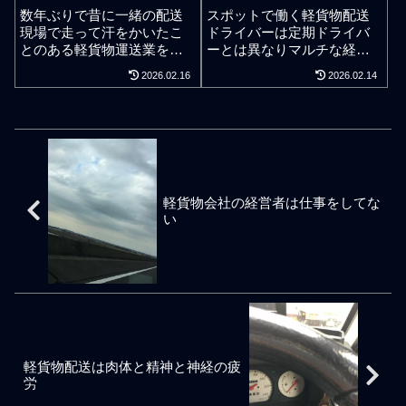
な案件でも気楽に仕事がで
軽ドライバーにさせている
数年ぶりで昔に一緒の配送
スポットで働く軽貨物配送
きるようになる。とは言
利用運送などの配送会社は
現場で走って汗をかいたこ
ドライバーは定期ドライバ
え、軽貨物ドライバーは仕
労働基準監督署から指導が
とのある軽貨物運送業を営
ーとは異なりマルチな経験
事で苦労なんかするべきで
入るなどで場合によっては
んでいる知人と電話で懐か
値が求められる。案件ごと
2026.02.16
2026.02.14
ない。軽貨物ドライバーが
処分の対象となるだろう。
しく会話をできる機会があ
頭をリセットした切替の行
覚えるべきことは配送仕事
現実的に過労の事故も起き
った。過去に仕事上で信頼
動計画が必要。気分よく働
内容ではなく、軽貨物ドラ
ている。もちろん、運転ド
や尊敬できると感じた人は
くことの大事さ。軽貨物の
イバーとしての立ち位置や
ライバーの仕事で居眠り運
高い確率で成長されてい
仕事でスポット専門案件で
立ち回り方をきちんと覚え
転は絶対ダメなことくらい
る。見習うべきことも多
身体が慣れているなら自分
ておくべきと言える。一寸
はみんな分かっている。運
い。私は事業や経営で無闇
の経験値と備忘録さえあれ
先は闇。安泰などない。ま
転での労働時間を守るとは
に知り合いを増やさないタ
ば自分なりの計画を練って
さに初心忘るべからずな軽
単純なことではない。中距
軽貨物会社の経営者は仕事をしてな
イプなのでSNSであれリア
何をどう注意して動くかを
貨物ドライバーだけがどん
離や長距離をこなすドライ
い
ルであれカルチャーの違う
決めて気分よく完璧な業務
どん成長を続けていく。
バーは途中途中で仮眠など
同業者とは一切付き合わな
遂行ができるのは明確。し
休憩をしながら業務遂行し
い。組合や協会など組織に
かしながら、スポット専門
ているが個人事業主であろ
群がることもしない。軽貨
という立場で、いつもの定
うとも自動車運転者の労働
物の仕事や事業をしていて
期ドライバーが風邪で業務
時間等の改善のための基準
重要だが面倒だと感じてい
を休む、いつもの定期ドラ
を学んで休憩時間や休日に
ることは、約束の約束を変
イバーが事故で業務を休
ついての基準を守り業務遂
える軽貨物ドライバーや業
む、所謂、ヘルプで出動要
行する必要がある。ドライ
者、条件の条件を変えてい
請されるケースもあるだろ
軽貨物配送は肉体と精神と神経の疲
バーが連続して運転できる
く軽貨物ドライバーや業
う。毎日違う場所へ向かう
労
のは最大4時間まで。4時間
者、を見抜くこととその排
ような数々のスポット案件