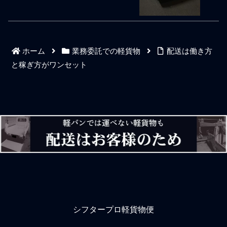
る、と今の時代でも私はそ
ーランス風の軽貨物ドライ
う捉えている。会社経営陣
バーを多く見かけますが、
や事業責任者がハングリー
フリーランス擬きでは信用
精神を失った会社は変革が
や信頼の幅が荷主から狭す
できない。従ってボトムア
ぎ、そのような日雇いドラ
ホーム
業務委託での軽貨物
配送は働き方
ップ型により現場側で改善
イバーの立場では生き抜く
レベルのことしかできな
パワーに欠けます。そうフ
と稼ぎ方がワンセット
い。会社や事業は生き物故
リーランス軽貨物ドライバ
に新しいことを定着させた
ーでは安定性も将来性もイ
り習慣化させる変革は事業
マイチなのは分かりきって
や会社の生命線になる。し
ます。しかし、生活する上
かしながら物流現場に社員
で仕事の安定性を優先して
は少数しかおらず公務員的
どこかしらの社員ドライバ
な仕事っぷりをする事勿れ
ーとなっても拘束感と配送
主義のバイト連中が多い。
仕事特有の奴隷感がハンパ
最悪なケースだと物流現場
ないでしょう。人より稼げ
で働いている人間の殆どが
ませんし、社員ドライバー
スキマバイ
になるならば営業
シフタープロ軽貨物便