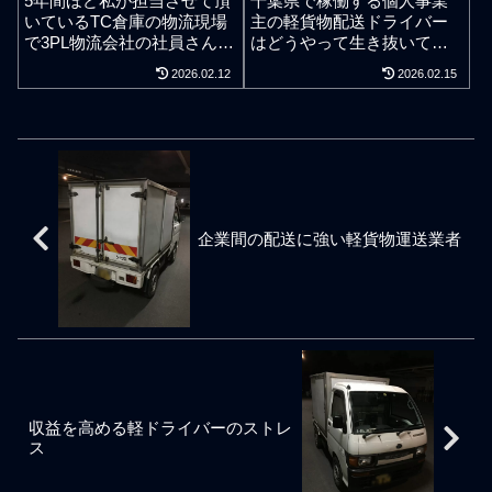
5年間ほど私が担当させて頂
千葉県で稼働する個人事業
分の稼ぎに対する非効率と
かしながら仮眠をとって納
いているTC倉庫の物流現場
主の軽貨物配送ドライバー
かそのようなレベルのこと
品が少し遅れるというのは
で3PL物流会社の社員さんと
はどうやって生き抜いてい
ではなく、荷主側やクライ
正当な理由だと私は個人的
会話をしていて感じたこと
るのか。どのように鎬（し
2026.02.12
2026.02.15
アントの配送システムや物
に捉えている。もちろん報
だが人数をそこそこ抱えた
のぎ）を削っているのか。
流システムの非効率です。
連相は必須。渋滞であれ寝
運送会社や物流会社ほど変
私は軽貨物専門のシフター
過去にメーカー荷主の立場
坊であれ車両故障であれ交
革をすべきと思われる。大
プロ便が地元千葉でこれか
で北海道から沖縄まで日本
通違反の取調べであれ、ど
手企業や中堅会社特有の赤
ら展開するための事業準備
全国の取引先と企業間取引
んな事情の遅れであろうと1
字経営でも食っていけるス
の一環として、千葉県内に
やエンドユーザー客との直
時間から30分前には周囲関
タンスが従業員に染み付い
おける軽貨物配送の現場実
取引をしてきた経験上、大
係者への報連相は必要だが
ているので会社変革の意識
態を把握しようと試み、自
手商社やメーカーや問屋や
決して仮眠という理由に嘘
が薄いのは言うまでもない
分自身で興味のある配送現
企業間の配送に強い軽貨物運送業者
代理店や商店など、異なる
や誤魔化しは要らない。た
が、運送や物流の会社はト
場の案件には瞬発力と行動
業界、異なる地域、異なる
だ、仕事ができる軽貨物ド
ップダウン型の組織にも関
力で「実際に自分の足を運
企業規模、異なる業態の取
ライバーのように常日頃か
わらず改善ごっこだけ目立
んで」稼働しながら仕事の
引先での配送システムや物
ら30分前行動を徹底して業
つ。改善と変革は大きく違
検証を続けています。軽配
流システムを少なからず見
務をしていれば仕事中突然
う。若い頃に諸先輩からも
送の仕事に限ってのことで
て知ってきました。企業間
の眠気対策で5分の仮眠くら
学んだ記憶があるが、変革
はありませんが、仕事を磨
取引の場合は物を売る側と
いでは担当業務への支障は
とは過去の延長線上ではな
上で職場での居心地を求め
して取引先側の倉庫や転売
でない。日頃から時間ギリ
く過去を断絶した発想でコ
るようでは人並みしか稼げ
先への出荷体制の流れを知
ギリで仕事をしているよう
ンセプトを作り、そのコン
ません。軽貨物はいき慣れ
収益を高める軽ドライバーのストレ
っておかなければ効率よく
な軽貨物ドライバーは仮眠
セプトを実現するためにト
たら仕事は楽になります。
ス
取引先に対して在庫販売が
により集荷遅れや納期遅延
ップダウン型で何をどうす
それに甘んじてはいけませ
できないため、物を売
となっ
るかを考えることから始ま
ん。千葉県でも何やらフリ