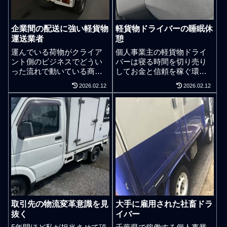
企業間の配送に強い軽貨物
軽貨物ドライバーの睡眠休
運送業者
憩
運んでいる荷物がクライア
個人事業主の軽貨物ドライ
ント側のビジネスでどうい
バーは寝る時間を切り売り
った流れで動いている商品
してお金と信頼を稼ぐ環境
なのかを理解できることも
だということを理解すべ
2026.02.12
2026.02.12
商才。クライアントの物流
き。軽ドライバーの睡眠。
や商流の仕組みを考えるこ
自営の軽貨物ドライバーは
とも荷主側のビジネスをフ
眠さを我慢して仕事をしな
ォローする立場であるプロ
いのも大事な技術の一つで
の軽貨物ドライバーとして
ある。あと少しだから眠気
は手を抜けない。軽貨物配
を我慢しようと考えるのは
送の仕事をしていると様々
責任感のズレた駄目な軽貨
な非効率に遭遇します。製
物ドライバーである。仕事
品開発、商品化、生産発
運転中に眠いと感じたら5分
注、貿易、海上船舶輸入、
であろうと休憩して寝る。
航空貨物輸入、通関、保
どんなに納品を急いでいよ
税、在庫計画、営業、倉庫
うとも眠さは我慢せず5分だ
取引先の物流変革意識を見
大手に雇用された社畜ドラ
保管、入出庫業務、出荷作
けでも寝る。もちろん納品
抜く
イバー
業、請求業務。ここでいう
遅れや集荷遅れは当然に褒
非効率とは自分の仕事や自
められることではない。し